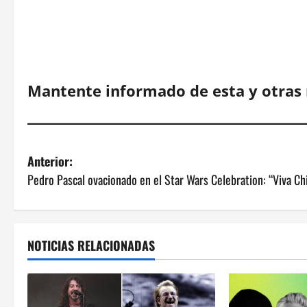
Mantente informado de esta y otras 
N
Anterior:
Pedro Pascal ovacionado en el Star Wars Celebration: “Viva Ch
a
v
e
NOTICIAS RELACIONADAS
g