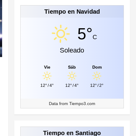
Tiempo en Navidad
5°
C
Soleado
Vie
Sáb
Dom
12°
/
4°
12°
/
4°
12°
/
2°
Data from
Tiempo3.com
Tiempo en Santiago