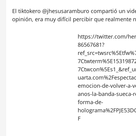
El tiktokero @jhesusaramburo compartió un vide
opinión, era muy difícil percibir que realmente 
https://twitter.com/h
86567681?
ref_src=twsrc%5Etf
7Ctwterm%5E1531987
7Ctwcon%5Es1_&ref_u
uarta.com%2Fespectac
emocion-de-volver-a-v
anos-la-banda-sueca-r
forma-de-
holograma%2FPJE53
F