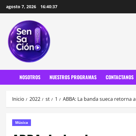
Saltar
agosto 7, 2026
16:40:39
al
contenido
NOSOTROS
NUESTROS PROGRAMAS
CONTACTANOS
Inicio
2022
st
1
ABBA: La banda sueca retorna a
Música