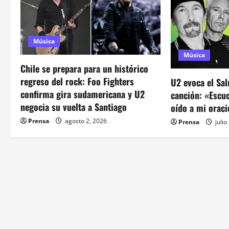
a
c
i
Música
Música
ó
Chile se prepara para un histórico
regreso del rock: Foo Fighters
U2 evoca el Sa
n
confirma gira sudamericana y U2
canción: «Escu
d
negocia su vuelta a Santiago
oído a mi orac
Prensa
agosto 2, 2026
Prensa
julio
e
e
n
t
r