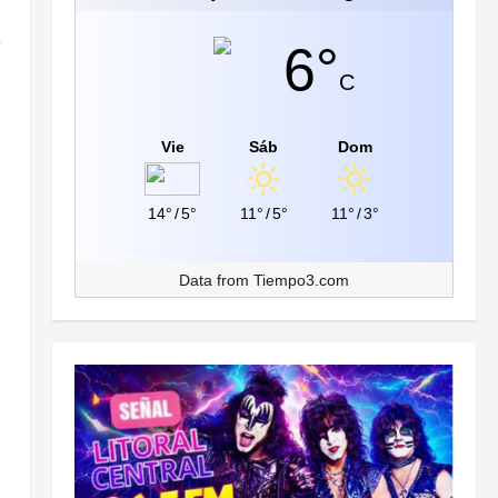
e
6°
C
Vie
Sáb
Dom
14°
/
5°
11°
/
5°
11°
/
3°
Data from
Tiempo3.com