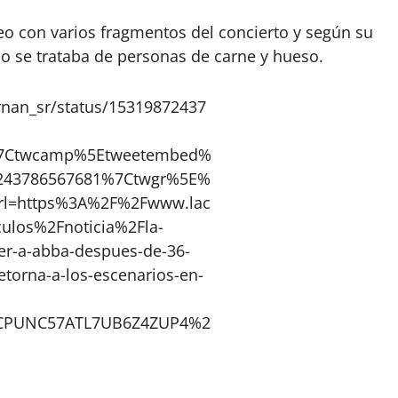
o con varios fragmentos del concierto y según su
no se trataba de personas de carne y hueso.
ernan_sr/status/15319872437
w%7Ctwcamp%5Etweetembed%
243786567681%7Ctwgr%5E%
rl=https%3A%2F%2Fwww.lac
ulos%2Fnoticia%2Fla-
er-a-abba-despues-de-36-
etorna-a-los-escenarios-en-
DCPUNC57ATL7UB6Z4ZUP4%2