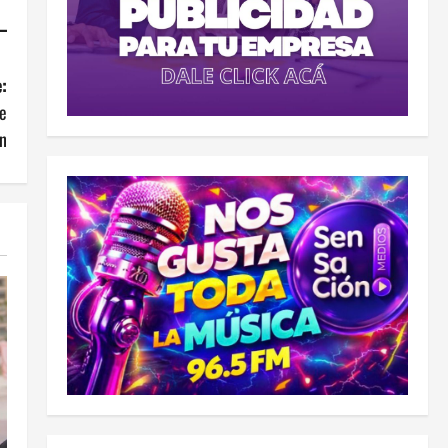
:
de
n