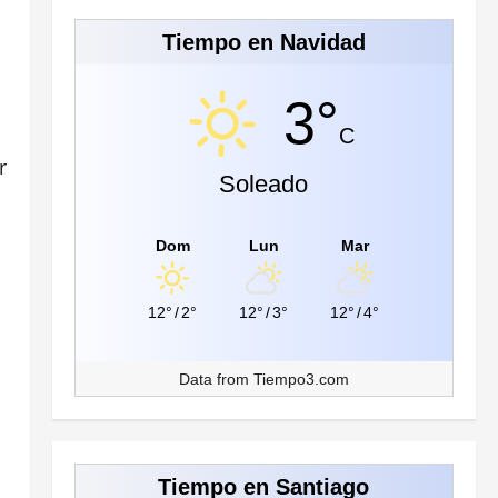
Tiempo en Navidad
3°
C
r
Soleado
Dom
Lun
Mar
12°
/
2°
12°
/
3°
12°
/
4°
Data from
Tiempo3.com
Tiempo en Santiago