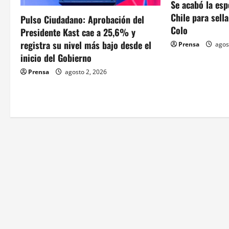
Se acabó la esp
n
Chile para sell
Pulso Ciudadano: Aprobación del
d
Colo
Presidente Kast cae a 25,6% y
registra su nivel más bajo desde el
Prensa
agos
e
inicio del Gobierno
e
Prensa
agosto 2, 2026
n
t
r
a
d
a
s