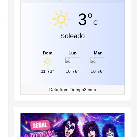
3°
o
C
Soleado
Dom
Lun
Mar
11°
/
3°
10°
/
6°
10°
/
6°
Data from
Tiempo3.com