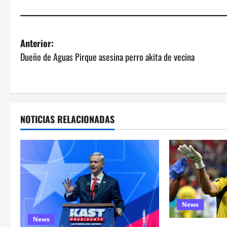
N
Anterior:
Dueño de Aguas Pirque asesina perro akita de vecina
a
v
e
NOTICIAS RELACIONADAS
g
a
c
i
News
ó
News