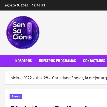
Saltar
agosto 9, 2026
12:46:53
al
contenido
NOSOTROS
NUESTROS PROGRAMAS
CONTACTANOS
Inicio
2022
th
28
Christiane Endler, la mejor a
News