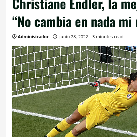
Christiane Endler, la m
“No cambia en nada mi 
Administrador
junio 28, 2022
3 minutes read