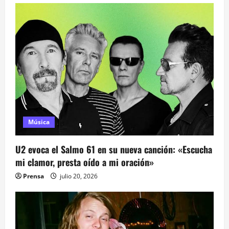
r
a
d
a
s
Música
U2 evoca el Salmo 61 en su nueva canción: «Escucha
mi clamor, presta oído a mi oración»
Prensa
julio 20, 2026