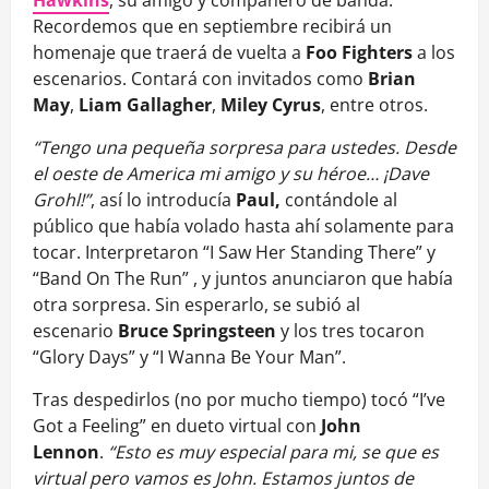
Recordemos que en septiembre recibirá un
homenaje que traerá de vuelta a
Foo Fighters
a los
escenarios. Contará con invitados como
Brian
May
,
Liam Gallagher
,
Miley Cyrus
, entre otros.
“Tengo una pequeña sorpresa para ustedes. Desde
el oeste de America mi amigo y su héroe… ¡Dave
Grohl!”
, así lo introducía
Paul,
contándole al
público que había volado hasta ahí solamente para
tocar. Interpretaron “I Saw Her Standing There” y
“Band On The Run” , y juntos anunciaron que había
otra sorpresa. Sin esperarlo, se subió al
escenario
Bruce Springsteen
y los tres tocaron
“Glory Days” y “I Wanna Be Your Man”.
Tras despedirlos (no por mucho tiempo) tocó “I’ve
Got a Feeling” en dueto virtual con
John
Lennon
.
“Esto es muy especial para mi, se que es
virtual pero vamos es John. Estamos juntos de