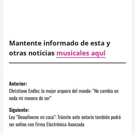
Mantente informado de esta y
otras noticias
musicales aquí
N
Anterior:
a
Christiane Endler, la mejor arquera del mundo: “No cambia en
nada mi manera de ser”
v
Siguiente:
e
Ley “Devuélveme mi casa”: Trámite ante notario también podrá
ser online con Firma Electrónica Avanzada
g