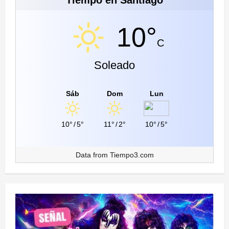
10°
C
Soleado
Sáb
Dom
Lun
10°
/
5°
11°
/
2°
10°
/
5°
Data from
Tiempo3.com