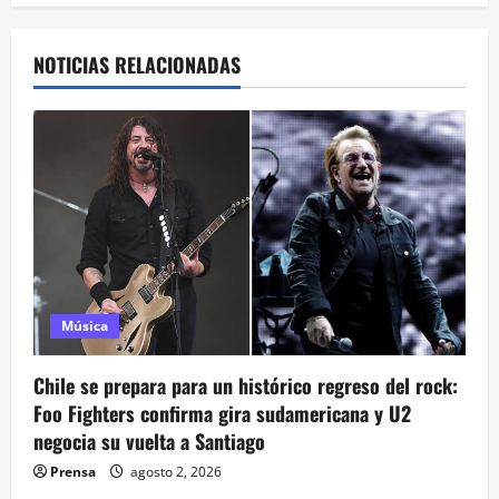
a
NOTICIAS RELACIONADAS
c
i
ó
n
d
e
Música
e
Chile se prepara para un histórico regreso del rock:
n
Foo Fighters confirma gira sudamericana y U2
negocia su vuelta a Santiago
t
Prensa
agosto 2, 2026