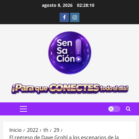
Saltar
agosto 8, 2026
02:28:11
al
Facebook
Instagram
contenido
Menú
principal
Inicio
2022
th
29
El regreso de Dave Grohl a los escenarios de la