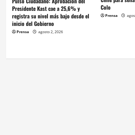
Pulso Ciudadano: Aprobación del
d
Colo
Presidente Kast cae a 25,6% y
registra su nivel más bajo desde el
Prensa
agos
e
inicio del Gobierno
e
Prensa
agosto 2, 2026
n
t
r
a
d
a
s