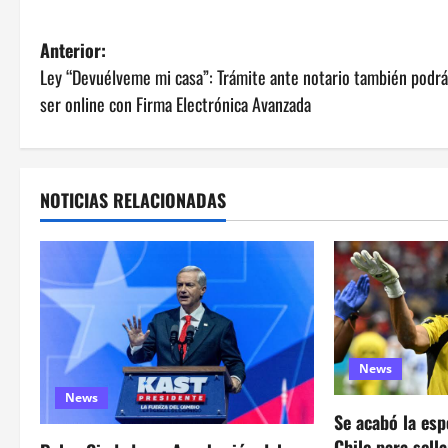
N
Anterior:
Ley “Devuélveme mi casa”: Trámite ante notario también podrá
a
ser online con Firma Electrónica Avanzada
v
e
NOTICIAS RELACIONADAS
g
a
c
i
News
ó
News
Se acabó la esp
n
Chile para sell