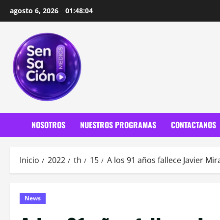
Saltar
agosto 6, 2026
01:48:06
al
contenido
NOSOTROS
NUESTROS PROGRAMAS
CONTACTANOS
Inicio
2022
th
15
A los 91 años fallece Javier Mi
News