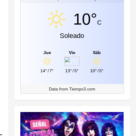
10°
C
Soleado
Jue
Vie
Sáb
14°
/
7°
13°
/
5°
10°
/
5°
Data from
Tiempo3.com