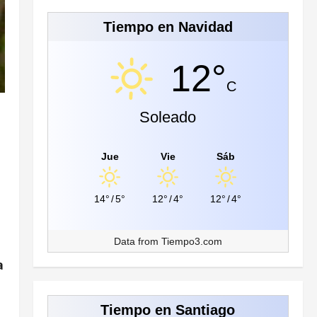
Tiempo en Navidad
12°
C
Soleado
Jue
Vie
Sáb
14°
/
5°
12°
/
4°
12°
/
4°
Data from
Tiempo3.com
a
Tiempo en Santiago