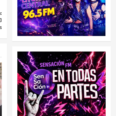
:
53
s