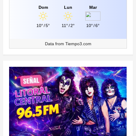
Dom
Lun
Mar
10°
/
5°
11°
/
2°
10°
/
6°
Data from
Tiempo3.com