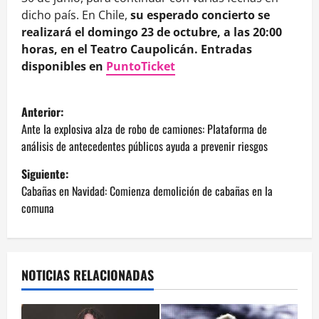
dicho país. En Chile,
su esperado concierto se
realizará el domingo 23 de octubre, a las 20:00
horas, en el Teatro Caupolicán. Entradas
disponibles en
PuntoTicket
N
Anterior:
a
Ante la explosiva alza de robo de camiones: Plataforma de
análisis de antecedentes públicos ayuda a prevenir riesgos
v
Siguiente:
e
Cabañas en Navidad: Comienza demolición de cabañas en la
comuna
g
a
NOTICIAS RELACIONADAS
c
i