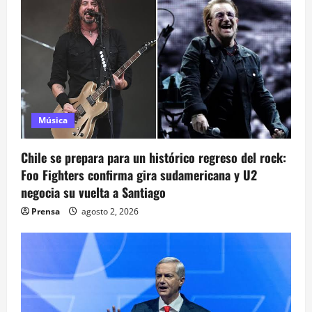
ó
n
d
e
Música
e
Chile se prepara para un histórico regreso del rock:
n
Foo Fighters confirma gira sudamericana y U2
negocia su vuelta a Santiago
t
Prensa
agosto 2, 2026
r
a
d