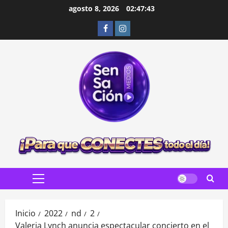
Saltar
agosto 8, 2026
02:47:45
al
Facebook
Instagram
contenido
Menú
principal
Inicio
2022
nd
2
Valeria Lynch anuncia espectacular concierto en el