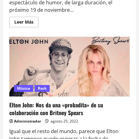
espectáculo de humor, de larga duración, el
próximo 19 de noviembre...
Leer
Leer Más
más
acerca
de
Claudio
Michaux
anuncia
su
primer
gran
show
en
Santiago
Música
Rock
Elton John: Nos da una «probadita» de su
colaboración con Britney Spears
Administrador
agosto 25, 2022
Igual que el resto del mundo, parece que Elton
John tampoco puede esperar a la fecha de