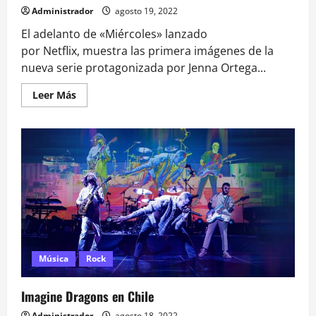
Administrador
agosto 19, 2022
El adelanto de «Miércoles» lanzado
por Netflix, muestra las primera imágenes de la
nueva serie protagonizada por Jenna Ortega...
Leer
Leer Más
más
acerca
de
La
serie
Miércoles
llega
llena
de
misterio,
caos
y
asesinatos
Música
Rock
Imagine Dragons en Chile
Administrador
agosto 18, 2022