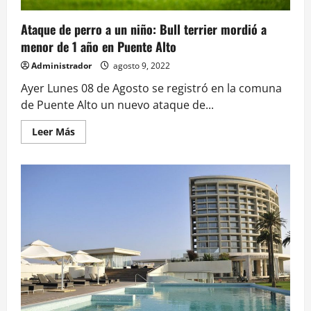
Ataque de perro a un niño: Bull terrier mordió a
menor de 1 año en Puente Alto
Administrador
agosto 9, 2022
Ayer Lunes 08 de Agosto se registró en la comuna
de Puente Alto un nuevo ataque de...
Leer
Leer Más
más
acerca
de
Ataque
de
perro
a
un
niño:
Bull
terrier
mordió
a
menor
de
1
año
en