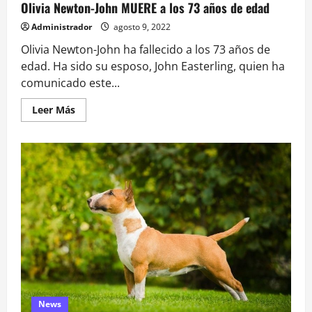
Olivia Newton-John MUERE a los 73 años de edad
Administrador
agosto 9, 2022
Olivia Newton-John ha fallecido a los 73 años de
edad. Ha sido su esposo, John Easterling, quien ha
comunicado este...
Leer
Leer Más
más
acerca
de
Olivia
Newton-
John
MUERE
a
los
73
años
de
edad
News