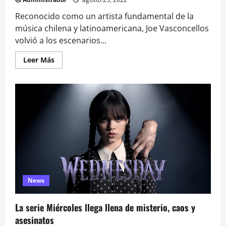
Reconocido como un artista fundamental de la
música chilena y latinoamericana, Joe Vasconcellos
volvió a los escenarios...
Leer
Leer Más
más
acerca
de
Joe
Vasconcellos
se
presentó
con
total
éxito
en
Viña
del
Mar
y
Quillota
News
La serie Miércoles llega llena de misterio, caos y
asesinatos