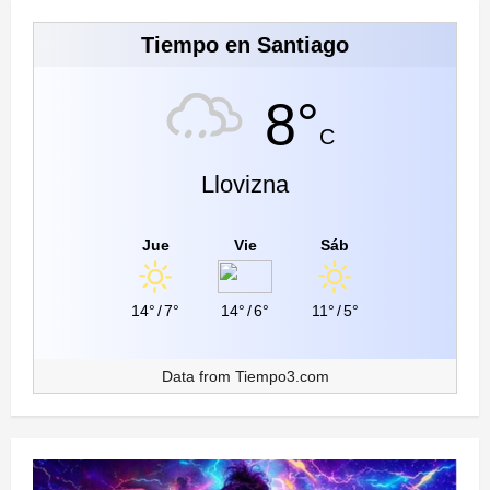
Tiempo en Santiago
8°
C
Llovizna
Jue
Vie
Sáb
14°
/
7°
14°
/
6°
11°
/
5°
Data from
Tiempo3.com