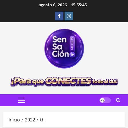
Saltar
agosto 6, 2026
15:55:46
al
Facebook
Instagram
contenido
Menú
principal
Inicio
2022
th