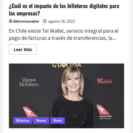
¿Cuál es el impacto de las billeteras digitales para
las empresas?
Administrador
agosto 18, 2022
En Chile existe Tei Wallet, servicio integral para el
pago de facturas a través de transferencias, la...
Leer
Leer Más
más
acerca
de
¿Cuál
es
el
impacto
de
las
billeteras
digitales
para
las
empresas?
Música
News
Rock