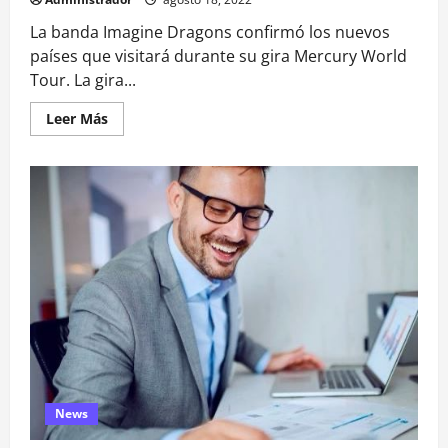
La banda Imagine Dragons confirmó los nuevos
países que visitará durante su gira Mercury World
Tour. La gira...
Leer
Leer Más
más
acerca
de
Imagine
Dragons
en
Chile
News