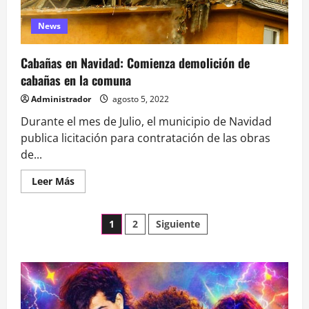
News
Cabañas en Navidad: Comienza demolición de
cabañas en la comuna
Administrador
agosto 5, 2022
Durante el mes de Julio, el municipio de Navidad
publica licitación para contratación de las obras
de...
Leer
Leer Más
más
acerca
de
Paginación
Cabañas
1
2
Siguiente
en
Navidad:
de
Comienza
demolición
de
entradas
cabañas
en
la
comuna