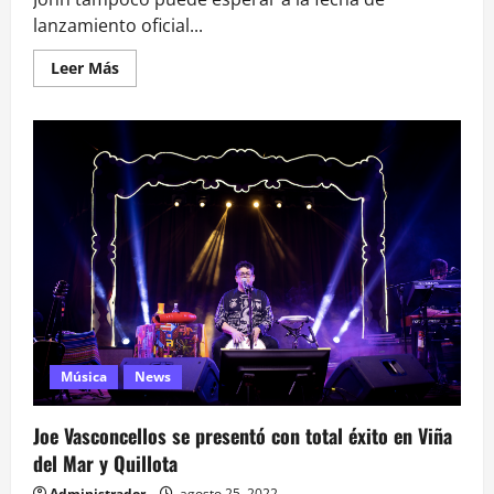
lanzamiento oficial...
Leer
Leer Más
más
acerca
de
Elton
John:
Nos
da
una
«probadita»
de
su
colaboración
con
Britney
Spears
Música
News
Joe Vasconcellos se presentó con total éxito en Viña
del Mar y Quillota
Administrador
agosto 25, 2022