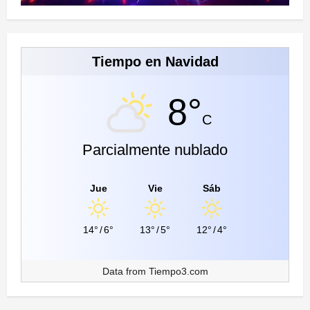
Tiempo en Navidad
8°
C
Parcialmente nublado
Jue
Vie
Sáb
14°
/
6°
13°
/
5°
12°
/
4°
Data from
Tiempo3.com