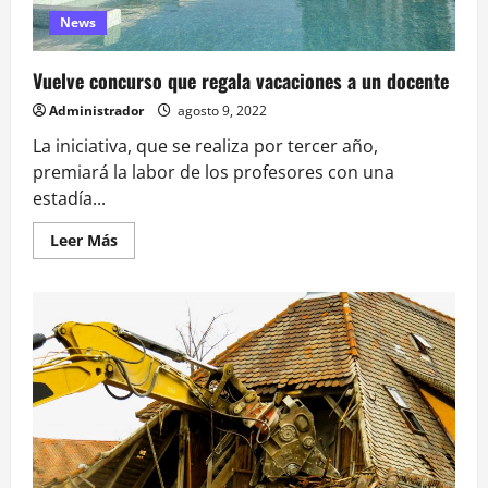
Puente
Alto
News
Vuelve concurso que regala vacaciones a un docente
Administrador
agosto 9, 2022
La iniciativa, que se realiza por tercer año,
premiará la labor de los profesores con una
estadía...
Leer
Leer Más
más
acerca
de
Vuelve
concurso
que
regala
vacaciones
a
un
docente