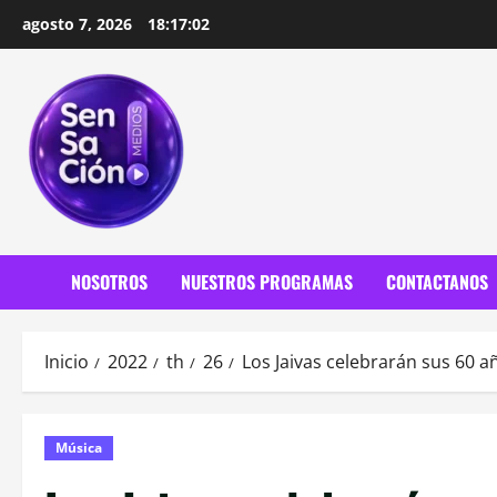
Saltar
agosto 7, 2026
18:17:04
al
contenido
NOSOTROS
NUESTROS PROGRAMAS
CONTACTANOS
Inicio
2022
th
26
Los Jaivas celebrarán sus 60 
Música