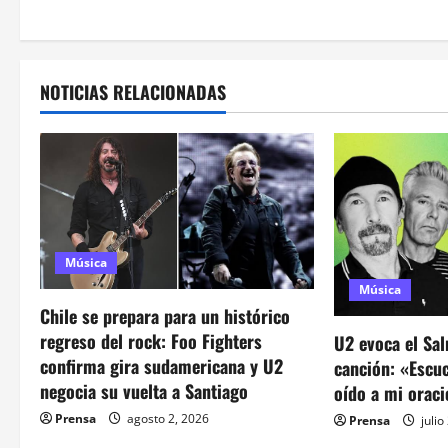
v
e
NOTICIAS RELACIONADAS
g
a
c
i
Música
ó
Música
Chile se prepara para un histórico
n
regreso del rock: Foo Fighters
U2 evoca el Sa
d
confirma gira sudamericana y U2
canción: «Escu
negocia su vuelta a Santiago
oído a mi orac
e
Prensa
agosto 2, 2026
Prensa
julio