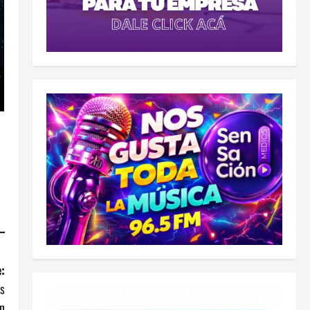
:
es
n