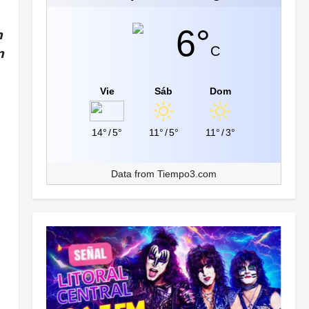
6°
n
C
n
Vie
Sáb
Dom
14°
/
5°
11°
/
5°
11°
/
3°
Data from
Tiempo3.com