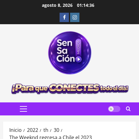
Saltar
agosto 8, 2026
01:14:38
al
Facebook
Instagram
contenido
Menú
principal
Inicio
2022
th
30
The Weeknd regresa a Chile el 2023