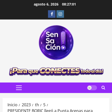
Saltar
agosto 6, 2026
08:27:03
al
Facebook
Instagram
contenido
Menú
principal
Inicio
2023
th
5
PRESIDENTE BORIC llegó a Punta Arenas para