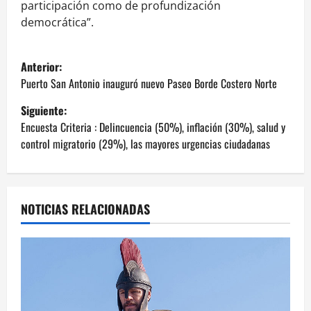
participación como de profundización
democrática”.
N
Anterior:
a
Puerto San Antonio inauguró nuevo Paseo Borde Costero Norte
Siguiente:
v
Encuesta Criteria : Delincuencia (50%), inflación (30%), salud y
e
control migratorio (29%), las mayores urgencias ciudadanas
g
a
NOTICIAS RELACIONADAS
c
i
ó