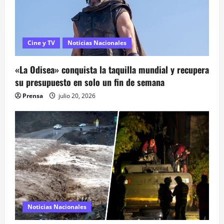
n
d
Cine y TV
Noticias Nacionales
e
e
«La Odisea» conquista la taquilla mundial y recupera
su presupuesto en solo un fin de semana
n
Prensa
julio 20, 2026
t
r
a
d
a
Noticias Nacionales
s