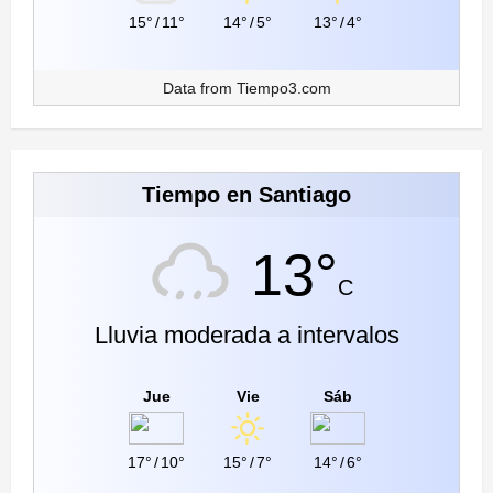
15°
/
11°
14°
/
5°
13°
/
4°
Data from
Tiempo3.com
Tiempo en Santiago
13°
C
Lluvia moderada a intervalos
Jue
Vie
Sáb
17°
/
10°
15°
/
7°
14°
/
6°