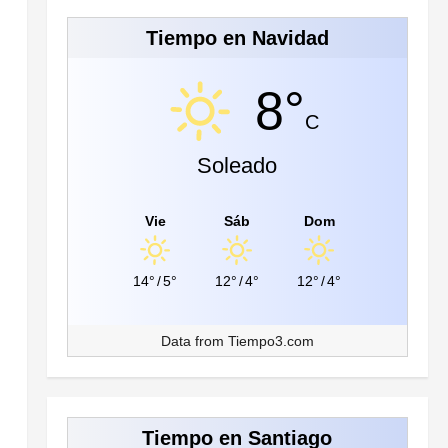
Tiempo en Navidad
8°
C
Soleado
Vie
Sáb
Dom
14°
/
5°
12°
/
4°
12°
/
4°
Data from
Tiempo3.com
Tiempo en Santiago