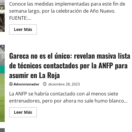
migración:
Conoce las medidas implementadas para este fin de
«Nos
semana largo, por la celebración de Año Nuevo.
gustaría
avanzar
FUENTE:...
más
rápido»
Leer
Leer Más
más
acerca
de
Con
«Peaje
Gareca no es el único: revelan masiva lista
a
Luca»:
conoce
de técnicos contactados por la ANFP para
las
medidas
asumir en La Roja
para
salir
de
Administrador
diciembre 28, 2023
Santiago
este
La ANFP se habría contactado con al menos siete
Año
Nuevo
entrenadores, pero por ahora no sale humo blanco...
Leer
Leer Más
más
acerca
de
Gareca