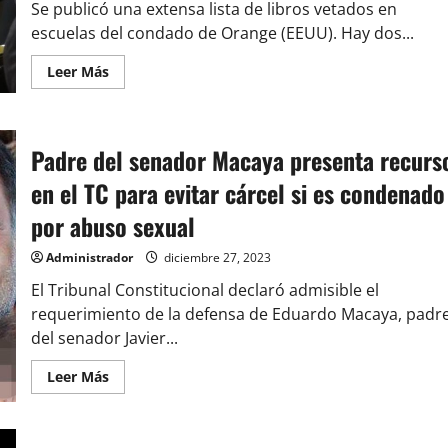
Se publicó una extensa lista de libros vetados en
vender
material
escuelas del condado de Orange (EEUU). Hay dos...
bélico
a
Ucrania
Leer
Leer Más
más
acerca
de
Isabel
Allende
Padre del senador Macaya presenta recurs
censurada
en
EEUU:
en el TC para evitar cárcel si es condenado
2
obras
por abuso sexual
suyas
fueron
vetadas
Administrador
diciembre 27, 2023
en
condado
El Tribunal Constitucional declaró admisible el
tras
polémica
requerimiento de la defensa de Eduardo Macaya, padr
ley
del senador Javier...
en
Florida
Leer
Leer Más
más
acerca
de
Padre
del