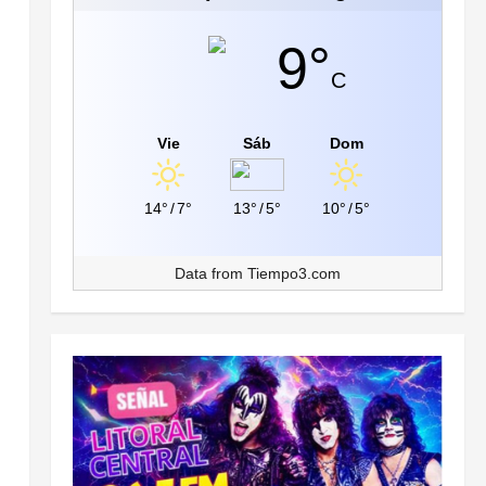
9°
C
Vie
Sáb
Dom
14°
/
7°
13°
/
5°
10°
/
5°
Data from
Tiempo3.com