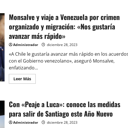
Monsalve y viaje a Venezuela por crimen
organizado y migración: «Nos gustaría
avanzar más rápido»
Administrador
diciembre 28, 2023
«A Chile le gustaría avanzar más rápido en los acuerdo
con el Gobierno venezolano», aseguró Monsalve,
enfatizando...
Leer
Leer Más
más
acerca
de
Monsalve
y
Con «Peaje a Luca»: conoce las medidas
viaje
a
Venezuela
para salir de Santiago este Año Nuevo
por
crimen
organizado
Administrador
diciembre 28, 2023
y