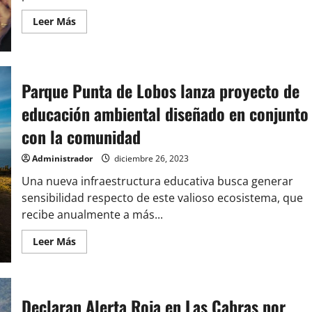
Leer
Leer Más
más
acerca
de
Del
«me
encantaría»
Parque Punta de Lobos lanza proyecto de
al
«falta
educación ambiental diseñado en conjunto
mucho»:
en
qué
con la comunidad
pie
están
Kast
Administrador
diciembre 26, 2023
y
Matthei
Una nueva infraestructura educativa busca generar
ante
posible
sensibilidad respecto de este valioso ecosistema, que
choque
recibe anualmente a más...
presidencial
Leer
Leer Más
más
acerca
de
Parque
Punta
de
Declaran Alerta Roja en Las Cabras por
Lobos