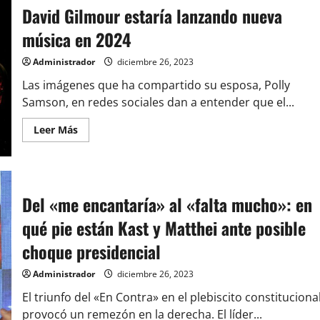
senador
David Gilmour estaría lanzando nueva
Macaya
presenta
música en 2024
recurso
en
el
Administrador
diciembre 26, 2023
TC
para
Las imágenes que ha compartido su esposa, Polly
evitar
cárcel
Samson, en redes sociales dan a entender que el...
si
es
condenado
Leer
Leer Más
por
más
abuso
acerca
sexual
de
David
Gilmour
estaría
Del «me encantaría» al «falta mucho»: en
lanzando
nueva
música
qué pie están Kast y Matthei ante posible
en
2024
choque presidencial
Administrador
diciembre 26, 2023
El triunfo del «En Contra» en el plebiscito constituciona
provocó un remezón en la derecha. El líder...