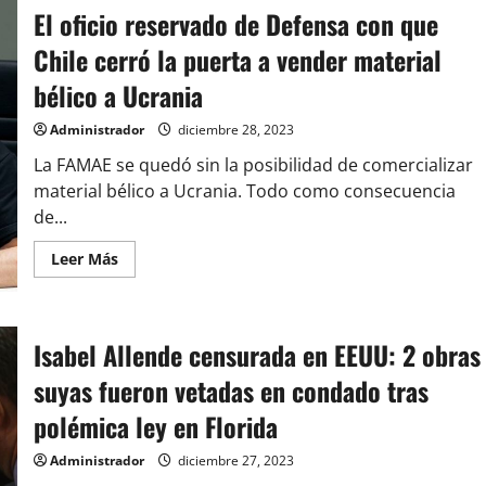
no
El oficio reservado de Defensa con que
es
el
único:
Chile cerró la puerta a vender material
revelan
masiva
bélico a Ucrania
lista
de
técnicos
Administrador
diciembre 28, 2023
contactados
por
La FAMAE se quedó sin la posibilidad de comercializar
la
ANFP
material bélico a Ucrania. Todo como consecuencia
para
asumir
de...
en
La
Leer
Leer Más
Roja
más
acerca
de
El
oficio
Isabel Allende censurada en EEUU: 2 obras
reservado
de
Defensa
suyas fueron vetadas en condado tras
con
que
polémica ley en Florida
Chile
cerró
la
Administrador
diciembre 27, 2023
puerta
a