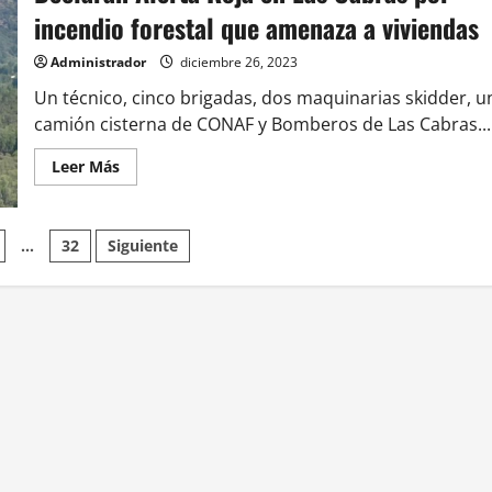
lanza
incendio forestal que amenaza a viviendas
proyecto
de
educación
Administrador
diciembre 26, 2023
ambiental
diseñado
Un técnico, cinco brigadas, dos maquinarias skidder, u
en
conjunto
camión cisterna de CONAF y Bomberos de Las Cabras...
con
la
comunidad
Leer
Leer Más
más
acerca
de
Declaran
n
Alerta
…
32
Siguiente
Roja
en
Las
Cabras
por
incendio
forestal
que
amenaza
a
viviendas