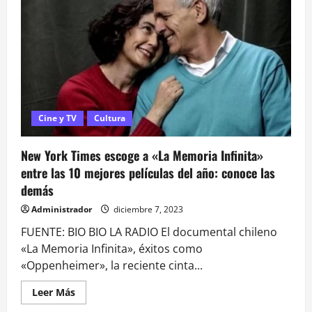
censurada
en
EEUU:
2
obras
suyas
fueron
vetadas
en
condado
tras
polémica
Cine y TV
Cultura
ley
en
Florida
New York Times escoge a «La Memoria Infinita»
entre las 10 mejores películas del año: conoce las
demás
Administrador
diciembre 7, 2023
FUENTE: BIO BIO LA RADIO El documental chileno
«La Memoria Infinita», éxitos como
«Oppenheimer», la reciente cinta...
Leer
Leer Más
más
acerca