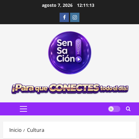
Saltar
agosto 7, 2026
12:11:14
al
Facebook
Instagram
contenido
Menú
principal
Inicio
Cultura