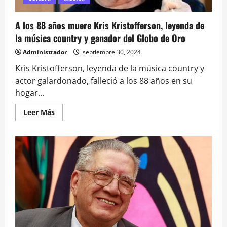
A los 88 años muere Kris Kristofferson, leyenda de
la música country y ganador del Globo de Oro
Administrador
septiembre 30, 2024
Kris Kristofferson, leyenda de la música country y
actor galardonado, falleció a los 88 años en su
hogar...
Leer
Leer Más
más
acerca
de
A
los
88
años
muere
Kris
Kristofferson,
leyenda
de
la
música
country
y