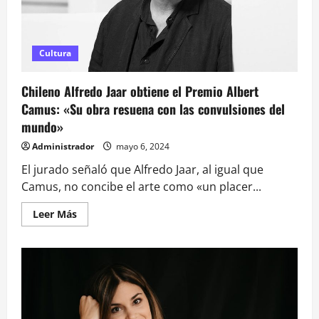
Cultura
Chileno Alfredo Jaar obtiene el Premio Albert
Camus: «Su obra resuena con las convulsiones del
mundo»
Administrador
mayo 6, 2024
El jurado señaló que Alfredo Jaar, al igual que
Camus, no concibe el arte como «un placer...
Leer
Leer Más
más
acerca
de
Chileno
Alfredo
Jaar
obtiene
el
Premio
Albert