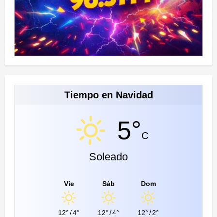
Tiempo en Navidad
5°
C
Soleado
Vie
Sáb
Dom
12°
/
4°
12°
/
4°
12°
/
2°