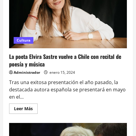
Camus:
«Su
obra
resuena
con
las
convulsiones
del
mundo»
Cultura
La poeta Elvira Sastre vuelve a Chile con recital de
poesía y música
Administrador
enero 15, 2024
Tras una exitosa presentación el año pasado, la
destacada autora española se presentará en mayo
en el...
Leer
Leer Más
más
acerca
de
<strong>La
poeta
Elvira