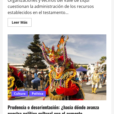
Organizaciones y vecinos del Valle de Elqui
cuestionan la administración de los recursos
establecidos en el testamento...
Leer
Leer Más
más
acerca
de
A
70
años
de
su
muerte:
denuncian
incumplimiento
de
la
herencia
que
Gabriela
Mistral
destinó
a
niños
Cultura
Política
de
Montegrande
Prudencia o desorientación: ¿hacia dónde avanza
nuestra política cultural con el aumento