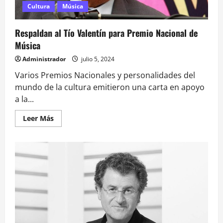
ganador
Cultura
Música
del
Globo
de
Respaldan al Tío Valentín para Premio Nacional de
Oro
Música
Administrador
julio 5, 2024
Varios Premios Nacionales y personalidades del
mundo de la cultura emitieron una carta en apoyo
a la...
Leer
Leer Más
más
acerca
de
Respaldan
al
Tío
Valentín
para
Premio
Nacional
de
Música