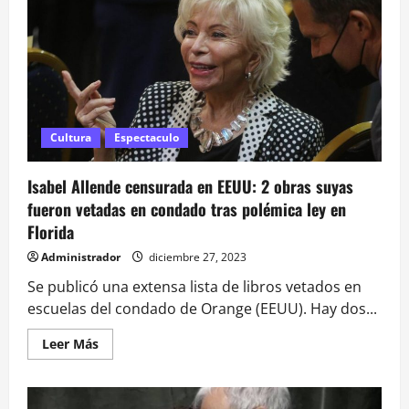
Sastre
vuelve
a
Chile
con
recital
de
poesía
y
música</strong>
Cultura
Espectaculo
Isabel Allende censurada en EEUU: 2 obras suyas
fueron vetadas en condado tras polémica ley en
Florida
Administrador
diciembre 27, 2023
Se publicó una extensa lista de libros vetados en
escuelas del condado de Orange (EEUU). Hay dos...
Leer
Leer Más
más
acerca
de
Isabel
Allende