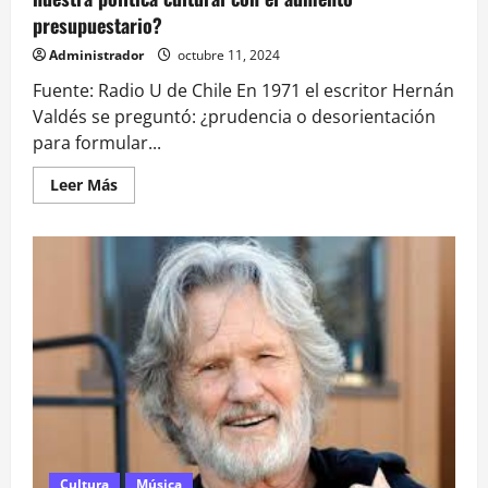
presupuestario?
Administrador
octubre 11, 2024
Fuente: Radio U de Chile En 1971 el escritor Hernán
Valdés se preguntó: ¿prudencia o desorientación
para formular...
Leer
Leer Más
más
acerca
de
Prudencia
o
desorientación:
¿hacia
dónde
avanza
nuestra
política
cultural
con
el
aumento
presupuestario?
Cultura
Música