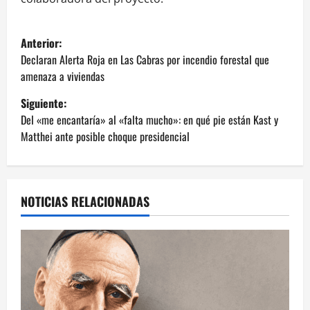
N
Anterior:
a
Declaran Alerta Roja en Las Cabras por incendio forestal que
amenaza a viviendas
v
Siguiente:
e
Del «me encantaría» al «falta mucho»: en qué pie están Kast y
Matthei ante posible choque presidencial
g
a
NOTICIAS RELACIONADAS
c
i
ó
n