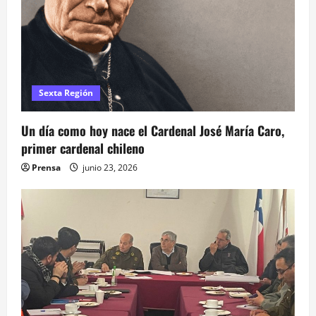
d
e
e
Sexta Región
n
t
Un día como hoy nace el Cardenal José María Caro,
primer cardenal chileno
r
Prensa
junio 23, 2026
a
d
a
s