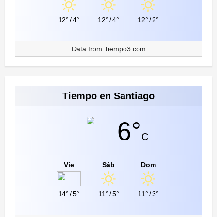
12°
/
4°
12°
/
4°
12°
/
2°
Data from
Tiempo3.com
Tiempo en Santiago
6°
C
Vie
Sáb
Dom
14°
/
5°
11°
/
5°
11°
/
3°