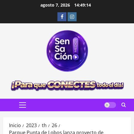
Saltar
agosto 7, 2026
14:49:16
al
Facebook
Instagram
contenido
Menú
principal
Inicio
2023
th
26
Parque Punta de Lobos lanza proyecto de