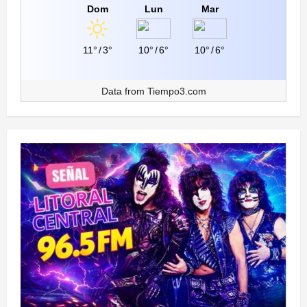
Dom
Lun
Mar
11°
/
3°
10°
/
6°
10°
/
6°
Data from
Tiempo3.com