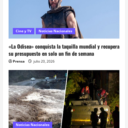
d
a
s
Cine y TV
Noticias Nacionales
«La Odisea» conquista la taquilla mundial y recupera
su presupuesto en solo un fin de semana
Prensa
julio 20, 2026
Noticias Nacionales