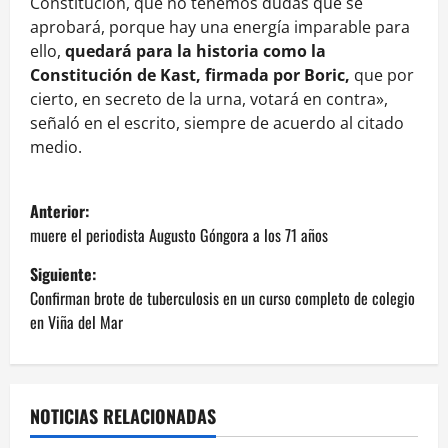
Constitución, que no tenemos dudas que se
aprobará, porque hay una energía imparable para
ello,
quedará para la historia como la
Constitución de Kast, firmada por Boric,
que por
cierto, en secreto de la urna, votará en contra»,
señaló en el escrito, siempre de acuerdo al citado
medio.
N
Anterior:
a
muere el periodista Augusto Góngora a los 71 años
Siguiente:
v
Confirman brote de tuberculosis en un curso completo de colegio
e
en Viña del Mar
g
a
NOTICIAS RELACIONADAS