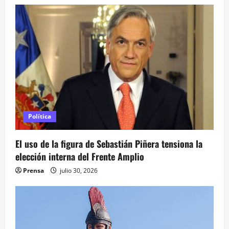
c
i
ó
n
d
e
Política
e
El uso de la figura de Sebastián Piñera tensiona la
n
elección interna del Frente Amplio
t
Prensa
julio 30, 2026
r
a