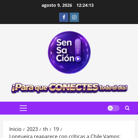
Saltar
agosto 9, 2026
12:24:15
al
Facebook
Instagram
contenido
Menú
principal
Inicio
2023
th
19
Longueira reaparece con críticas a Chile Vamos: