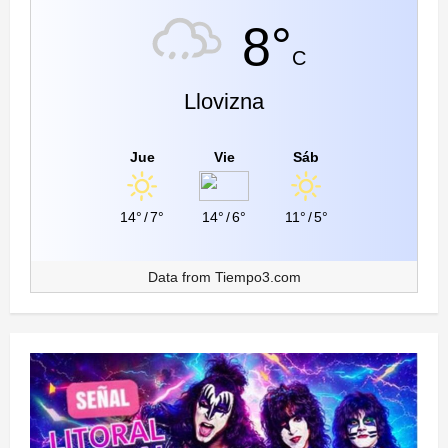
8°
C
Llovizna
Jue
Vie
Sáb
14°
/
7°
14°
/
6°
11°
/
5°
Data from
Tiempo3.com