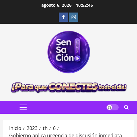
Saltar
agosto 6, 2026
10:52:46
al
Facebook
Instagram
contenido
Menú
principal
Inicio
2023
th
6
Gobierno aplica urgencia de discusión inmediata