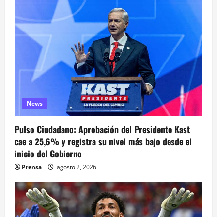
ó
n
d
e
e
News
n
Pulso Ciudadano: Aprobación del Presidente Kast
t
cae a 25,6% y registra su nivel más bajo desde el
inicio del Gobierno
r
Prensa
agosto 2, 2026
a
d