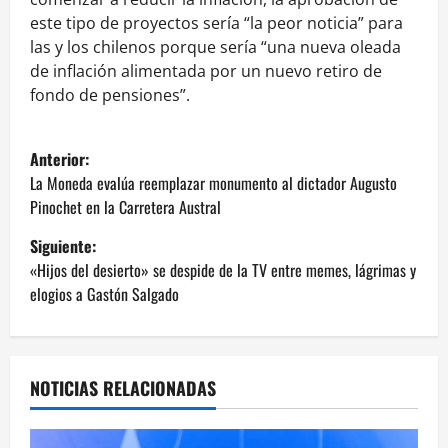
este tipo de proyectos sería “la peor noticia” para
las y los chilenos porque sería “una nueva oleada
de inflación alimentada por un nuevo retiro de
fondo de pensiones”.
N
Anterior:
a
La Moneda evalúa reemplazar monumento al dictador Augusto
Pinochet en la Carretera Austral
v
Siguiente:
e
«Hijos del desierto» se despide de la TV entre memes, lágrimas y
elogios a Gastón Salgado
g
a
NOTICIAS RELACIONADAS
c
i