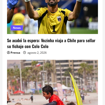
a
s
News
Se acabó la espera: Vozinha viaja a Chile para sellar
su fichaje con Colo Colo
Prensa
agosto 2, 2026