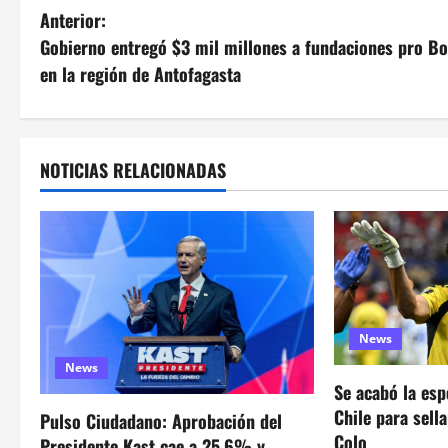
N
Anterior:
Gobierno entregó $3 mil millones a fundaciones pro Bo
a
en la región de Antofagasta
v
e
NOTICIAS RELACIONADAS
g
a
c
i
News
ó
News
Se acabó la esp
n
Chile para sell
Pulso Ciudadano: Aprobación del
d
Colo
Presidente Kast cae a 25,6% y