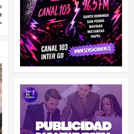
:
le
o»