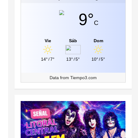
9°
C
Vie
Sáb
Dom
14°
/
7°
13°
/
5°
10°
/
5°
Data from
Tiempo3.com