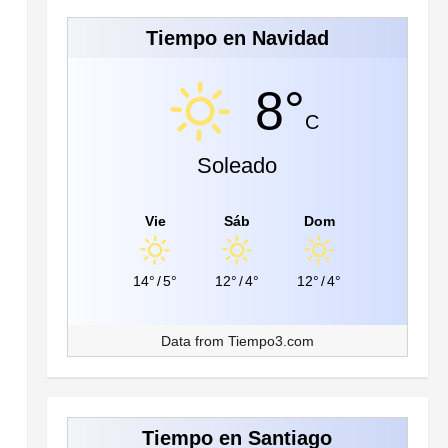
Tiempo en Navidad
8°
C
Soleado
Vie
Sáb
Dom
14°
/
5°
12°
/
4°
12°
/
4°
Data from
Tiempo3.com
Tiempo en Santiago