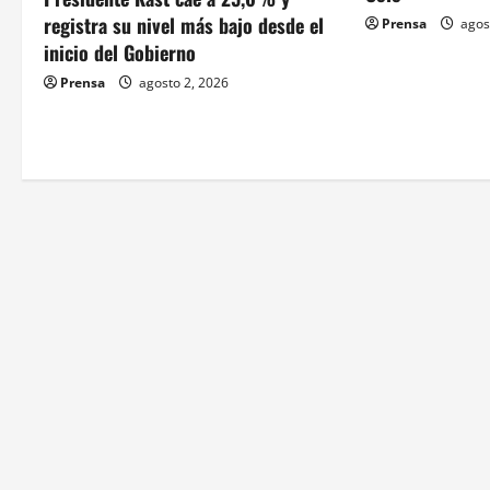
registra su nivel más bajo desde el
Prensa
agos
e
inicio del Gobierno
e
Prensa
agosto 2, 2026
n
t
r
a
d
a
s