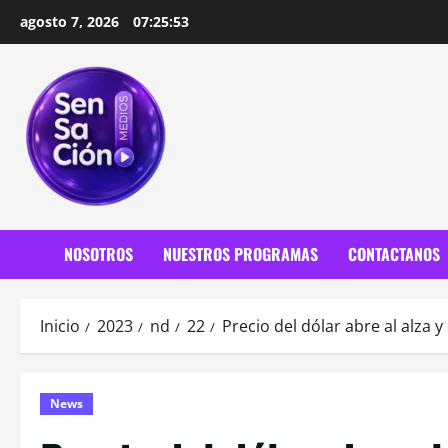
Saltar
agosto 7, 2026
07:25:55
al
contenido
NOSOTROS
NUESTROS PROGRAMAS
CONTACTANOS
Inicio
2023
nd
22
Precio del dólar abre al alza y
News