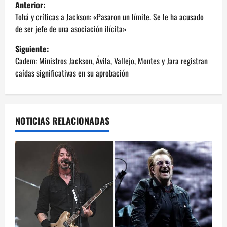
N
Anterior:
a
Tohá y críticas a Jackson: «Pasaron un límite. Se le ha acusado
de ser jefe de una asociación ilícita»
v
Siguiente:
e
Cadem: Ministros Jackson, Ávila, Vallejo, Montes y Jara registran
caídas significativas en su aprobación
g
a
NOTICIAS RELACIONADAS
c
i
ó
n
d