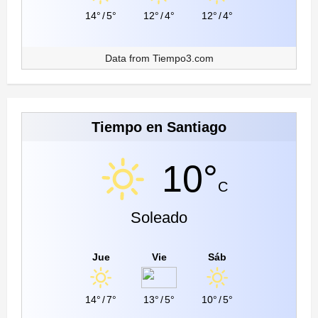
14°
/
5°
12°
/
4°
12°
/
4°
Data from
Tiempo3.com
Tiempo en Santiago
10°
C
Soleado
Jue
Vie
Sáb
14°
/
7°
13°
/
5°
10°
/
5°