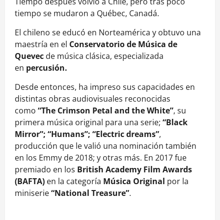
Tiempo después volvió a Chile, pero tras poco
tiempo se mudaron a Québec, Canadá.
El chileno se educó en Norteamérica y obtuvo una
maestría en el
Conservatorio de Música de
Quevec
de música clásica, especializada
en
percusión.
Desde entonces, ha impreso sus capacidades en
distintas obras audiovisuales reconocidas
como
“The Crimson Petal and the White”
, su
primera música original para una serie;
“Black
Mirror”; “Humans”; “Electric dreams”
,
producción que le valió una nominación también
en los Emmy de 2018; y otras más. En 2017 fue
premiado en los
British Academy Film Awards
(BAFTA)
en la categoría
Música Original
por la
miniserie
“National Treasure”
.