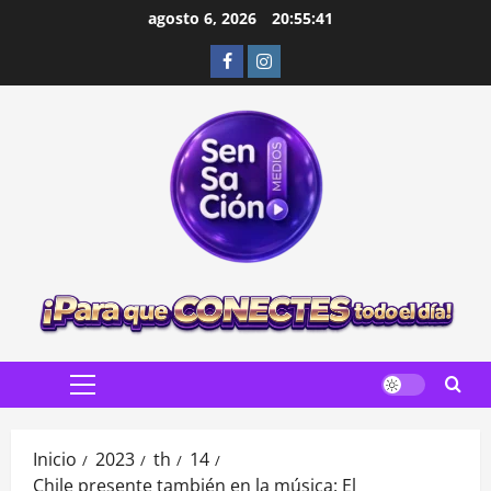
Saltar
agosto 6, 2026
20:55:42
al
Facebook
Instagram
contenido
Menú
principal
Inicio
2023
th
14
Chile presente también en la música: El