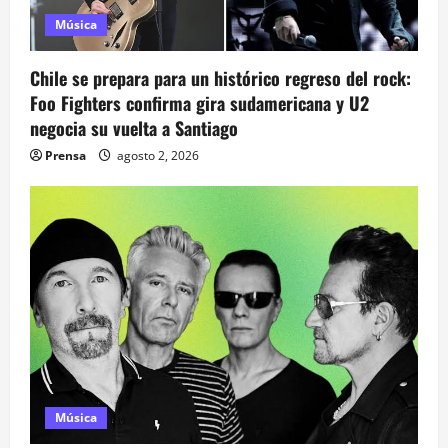
e
Música
e
Chile se prepara para un histórico regreso del rock:
n
Foo Fighters confirma gira sudamericana y U2
negocia su vuelta a Santiago
t
Prensa
agosto 2, 2026
r
a
d
a
s
Música