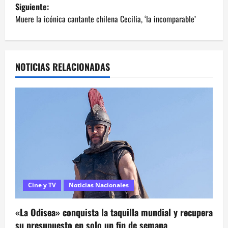
v
Siguiente:
e
Muere la icónica cantante chilena Cecilia, ‘la incomparable’
g
a
NOTICIAS RELACIONADAS
c
i
ó
n
d
Cine y TV
Noticias Nacionales
e
e
«La Odisea» conquista la taquilla mundial y recupera
su presupuesto en solo un fin de semana