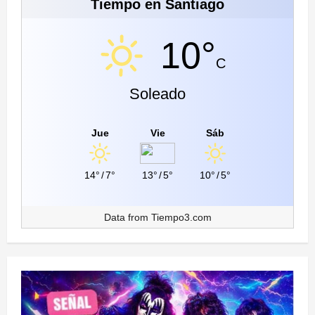
Tiempo en Santiago
10°
C
Soleado
Jue
Vie
Sáb
14°
/
7°
13°
/
5°
10°
/
5°
Data from
Tiempo3.com