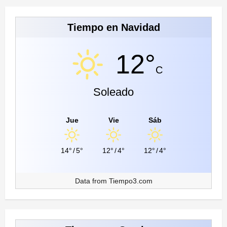
Tiempo en Navidad
12°
C
Soleado
Jue
Vie
Sáb
14°
/
5°
12°
/
4°
12°
/
4°
Data from
Tiempo3.com