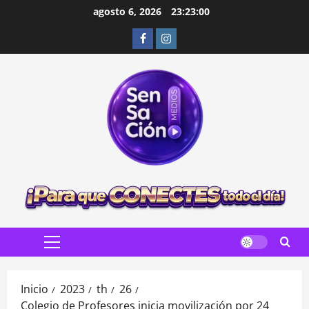
Saltar
agosto 6, 2026
23:23:01
al
Facebook
Instagram
contenido
Menú
principal
Inicio
2023
th
26
Colegio de Profesores inicia movilización por 24