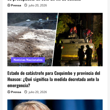
n
Prensa
julio 20, 2026
t
r
a
d
a
Noticias Nacionales
s
Estado de catástrofe para Coquimbo y provincia del
Huasco: ¿Qué significa la medida decretada ante la
emergencia?
Prensa
julio 20, 2026