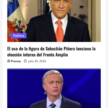
n
d
e
e
Política
n
El uso de la figura de Sebastián Piñera tensiona la
elección interna del Frente Amplio
t
Prensa
julio 30, 2026
r
a
d
a