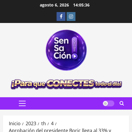
Saltar
agosto 6, 2026
14:05:37
al
Facebook
Instagram
contenido
Menú
principal
Inicio
2023
th
4
Aprobación del presidente Boric llega al 33% y