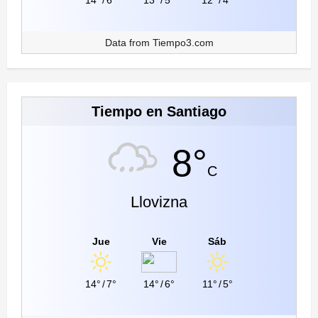
Data from
Tiempo3.com
Tiempo en Santiago
8°
C
Llovizna
Jue
Vie
Sáb
14°
/
7°
14°
/
6°
11°
/
5°