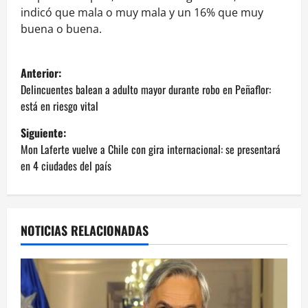
indicó que mala o muy mala y un 16% que muy
buena o buena.
N
Anterior:
a
Delincuentes balean a adulto mayor durante robo en Peñaflor:
está en riesgo vital
v
Siguiente:
e
Mon Laferte vuelve a Chile con gira internacional: se presentará
en 4 ciudades del país
g
a
NOTICIAS RELACIONADAS
c
i
ó