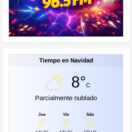
Tiempo en Navidad
8°
C
Parcialmente nublado
Jue
Vie
Sáb
14°
/
6°
13°
/
5°
12°
/
4°