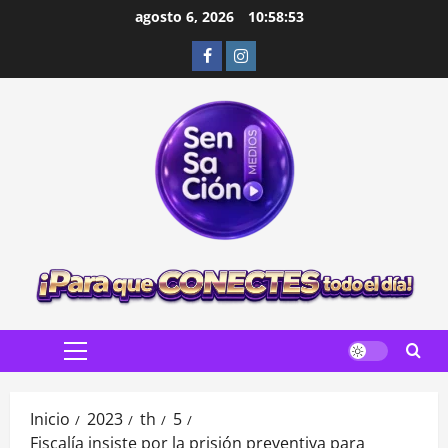
Saltar
agosto 6, 2026
10:58:55
al
Facebook
Instagram
contenido
Menú
principal
Inicio
2023
th
5
Fiscalía insiste por la prisión preventiva para