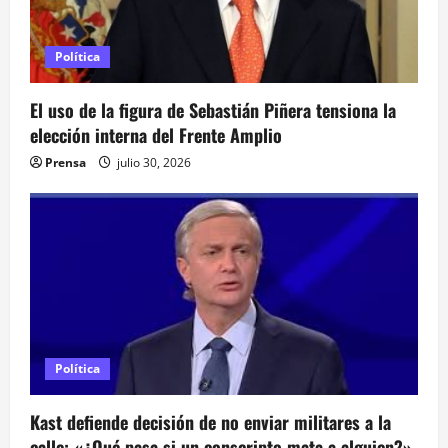
e
e
Política
n
El uso de la figura de Sebastián Piñera tensiona la
elección interna del Frente Amplio
t
Prensa
julio 30, 2026
r
a
d
a
s
Política
Kast defiende decisión de no enviar militares a la
calle: «¿Qué pasa si un conscripto mata a alguien?»