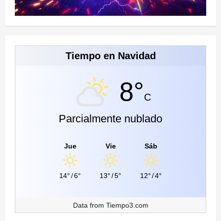
Tiempo en Navidad
8°
C
Parcialmente nublado
Jue
Vie
Sáb
14°
/
6°
13°
/
5°
12°
/
4°
Data from
Tiempo3.com