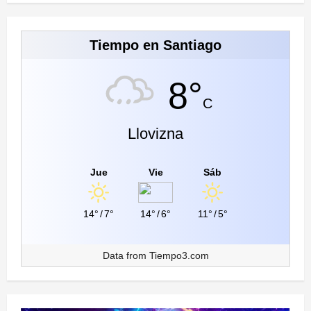
Tiempo en Santiago
8°
C
Llovizna
Jue
Vie
Sáb
14°
/
7°
14°
/
6°
11°
/
5°
Data from
Tiempo3.com