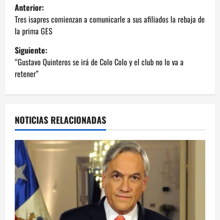
N
Anterior:
a
Tres isapres comienzan a comunicarle a sus afiliados la rebaja de
la prima GES
v
Siguiente:
e
“Gustavo Quinteros se irá de Colo Colo y el club no lo va a
retener”
g
a
NOTICIAS RELACIONADAS
c
i
ó
n
d