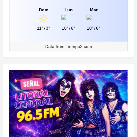
Dom
Lun
Mar
11°
/
3°
10°
/
6°
10°
/
6°
Data from
Tiempo3.com