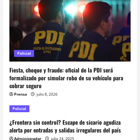
ó
n
d
e
Policial
e
Fiesta, choque y fraude: oficial de la PDI será
n
formalizado por simular robo de su vehículo para
cobrar seguro
t
Prensa
julio 8, 2026
r
Policial
a
¿Frontera sin control? Escape de sicario agudiza
d
alerta por entradas y salidas irregulares del país
Administrador
julio 24, 2025