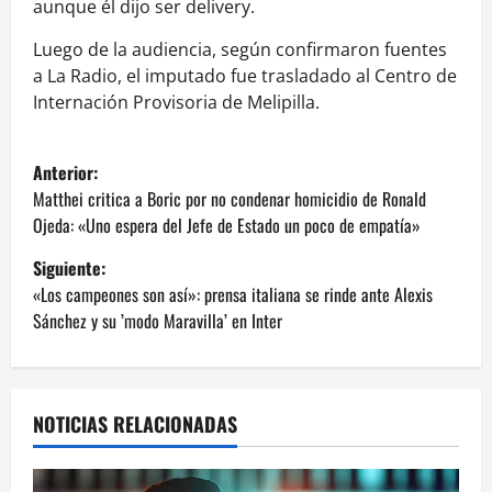
aunque él dijo ser delivery.
Luego de la audiencia, según confirmaron fuentes
a La Radio, el imputado fue trasladado al Centro de
Internación Provisoria de Melipilla.
N
Anterior:
a
Matthei critica a Boric por no condenar homicidio de Ronald
Ojeda: «Uno espera del Jefe de Estado un poco de empatía»
v
Siguiente:
e
«Los campeones son así»: prensa italiana se rinde ante Alexis
Sánchez y su ’modo Maravilla’ en Inter
g
a
NOTICIAS RELACIONADAS
c
i