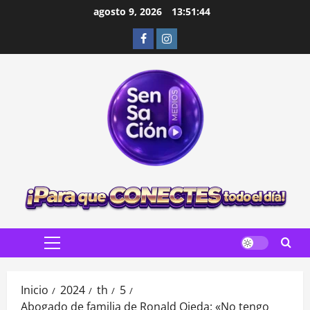
Saltar
agosto 9, 2026
13:51:45
al
Facebook
Instagram
contenido
Menú
principal
Inicio
2024
th
5
Abogado de familia de Ronald Ojeda: «No tengo