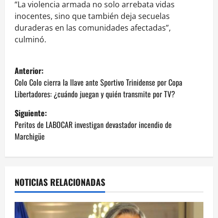
“La violencia armada no solo arrebata vidas
inocentes, sino que también deja secuelas
duraderas en las comunidades afectadas”,
culminó.
N
Anterior:
a
Colo Colo cierra la llave ante Sportivo Trinidense por Copa
Libertadores: ¿cuándo juegan y quién transmite por TV?
v
Siguiente:
e
Peritos de LABOCAR investigan devastador incendio de
Marchigüe
g
a
NOTICIAS RELACIONADAS
c
i