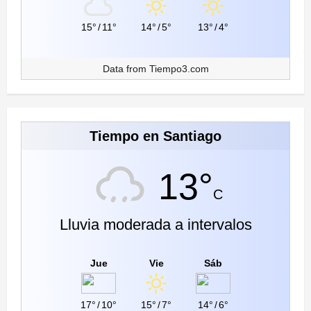
15°
/
11°
14°
/
5°
13°
/
4°
Data from
Tiempo3.com
Tiempo en Santiago
13°
C
Lluvia moderada a intervalos
Jue
Vie
Sáb
17°
/
10°
15°
/
7°
14°
/
6°