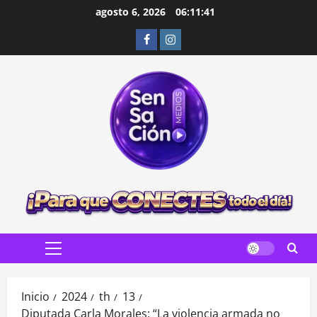
Saltar
agosto 6, 2026
06:11:43
al
Facebook
Instagram
contenido
Menú
principal
Inicio
2024
th
13
Diputada Carla Morales: “La violencia armada no