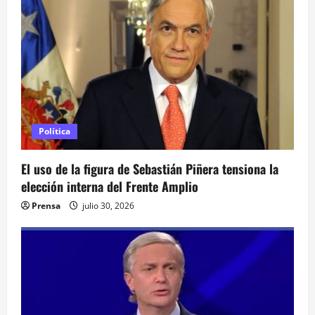
ó
n
d
e
e
Política
n
El uso de la figura de Sebastián Piñera tensiona la
elección interna del Frente Amplio
t
Prensa
julio 30, 2026
r
a
d
a