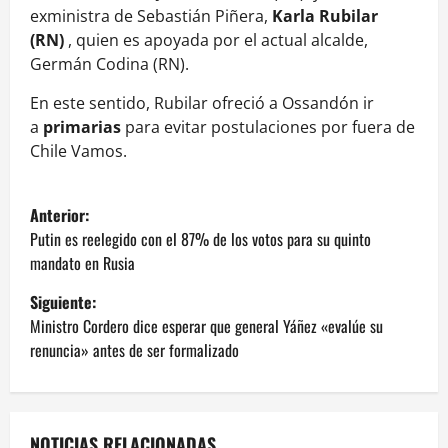
exministra de Sebastián Piñera,
Karla Rubilar
(RN)
, quien es apoyada por el actual alcalde,
Germán Codina (RN).
En este sentido, Rubilar ofreció a Ossandón ir
a
primarias
para evitar postulaciones por fuera de
Chile Vamos.
N
Anterior:
a
Putin es reelegido con el 87% de los votos para su quinto
mandato en Rusia
v
Siguiente:
e
Ministro Cordero dice esperar que general Yáñez «evalúe su
renuncia» antes de ser formalizado
g
a
NOTICIAS RELACIONADAS