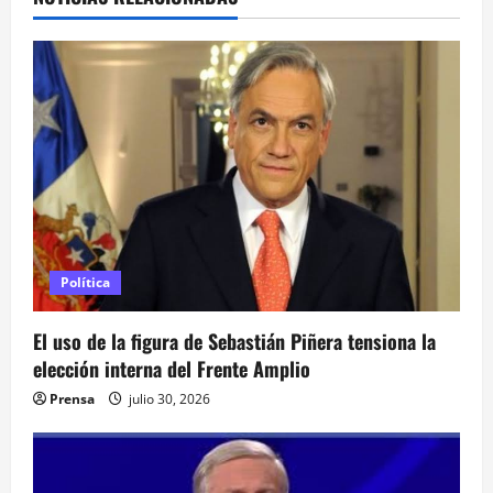
c
i
ó
n
d
e
e
Política
n
El uso de la figura de Sebastián Piñera tensiona la
elección interna del Frente Amplio
t
Prensa
julio 30, 2026
r
a