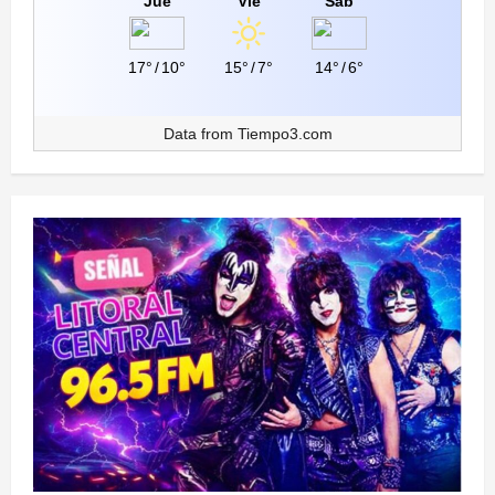
Jue
Vie
Sáb
17°
/
10°
15°
/
7°
14°
/
6°
Data from
Tiempo3.com