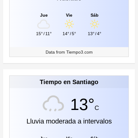
Jue
Vie
Sáb
15°
/
11°
14°
/
5°
13°
/
4°
Data from
Tiempo3.com
Tiempo en Santiago
13°
C
Lluvia moderada a intervalos