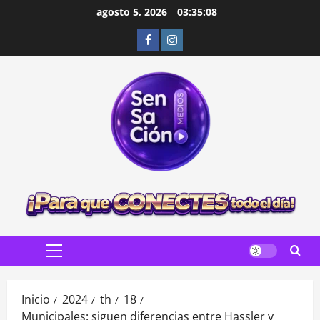
Saltar
agosto 5, 2026
03:35:09
al
Facebook
Instagram
contenido
Menú
principal
Inicio
2024
th
18
Municipales: siguen diferencias entre Hassler y