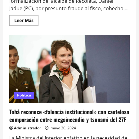
formalización del alcalde de Recoleta, Daniel
Jadue (PC), por presunto fraude al fisco, cohecho,...
Leer
Leer Más
más
acerca
de
Este
jueves
sigue
formalización
contra
Daniel
Jadue:
la
Fiscalía
lo
quiere
tras
las
rejas
Política
Tohá reconoce «falencia institucional» con cautelosa
comparación entre megaincendio y tsunami del 27F
Administrador
mayo 30, 2024
La Ministra del Interior enfatizó en la necesidad de