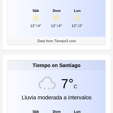
Sáb
Dom
Lun
12°
/
4°
12°
/
4°
12°
/
2°
Data from
Tiempo3.com
Tiempo en Santiago
7°
C
Lluvia moderada a intervalos
Sáb
Dom
Lun