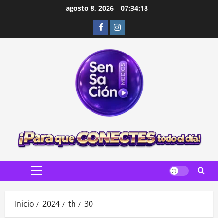
Saltar
agosto 8, 2026
07:34:19
al
Facebook
Instagram
contenido
Menú
principal
Inicio
2024
th
30