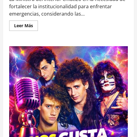
fortalecer la institucionalidad para enfrentar
emergencias, considerando las...
Leer
Leer Más
más
acerca
de
Tohá
reconoce
«falencia
institucional»
con
cautelosa
comparación
entre
megaincendio
y
tsunami
del
27F