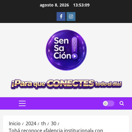
Saltar
agosto 8, 2026
13:53:11
al
Facebook
Instagram
contenido
Menú
principal
Inicio
2024
th
30
Tohá reconoce «falencia institucional» con