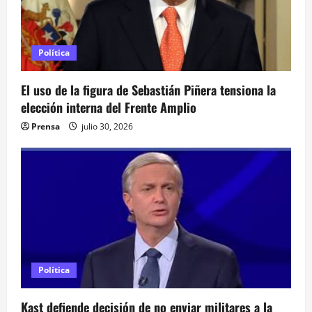
e
e
Política
n
El uso de la figura de Sebastián Piñera tensiona la
elección interna del Frente Amplio
t
Prensa
julio 30, 2026
r
a
d
a
s
Política
Kast defiende decisión de no enviar militares a la