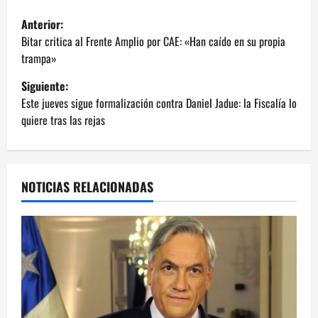
N
Anterior:
a
Bitar critica al Frente Amplio por CAE: «Han caído en su propia
trampa»
v
Siguiente:
e
Este jueves sigue formalización contra Daniel Jadue: la Fiscalía lo
quiere tras las rejas
g
a
NOTICIAS RELACIONADAS
c
i
ó
n
d