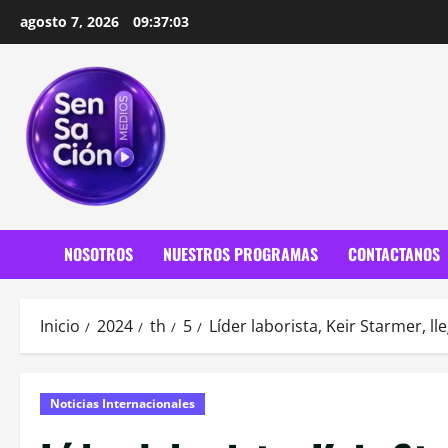
Saltar
agosto 7, 2026
09:37:05
al
contenido
NOSOTROS
NUESTROS PROGRAMAS
CONTACTANOS
Inicio
2024
th
5
Líder laborista, Keir Starmer,
Noticias Internacionales