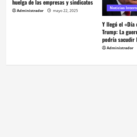
i
huelga de las empresas y sindicatos
Noticias Inter
Administrador
mayo 22, 2025
ó
Y llegó el «Día
n
Trump: La guer
d
podría sacudir 
Administrador
e
e
n
t
r
a
d