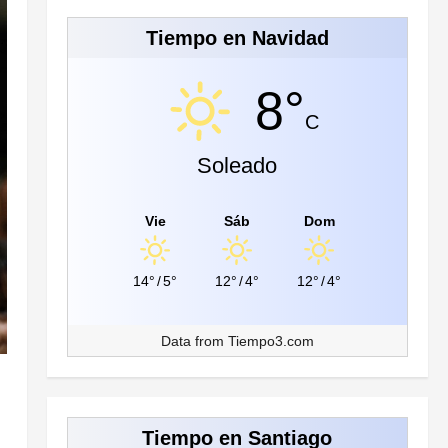
Tiempo en Navidad
8°
C
Soleado
Vie
Sáb
Dom
14°
/
5°
12°
/
4°
12°
/
4°
Data from
Tiempo3.com
Tiempo en Santiago