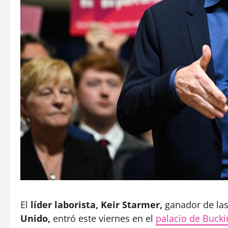
El
líder laborista, Keir Starmer,
ganador de la
Unido,
entró este viernes en el
palacio de Buck