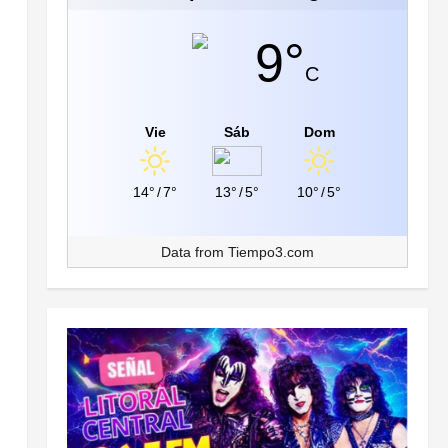
9°
C
Vie
Sáb
Dom
14°
/
7°
13°
/
5°
10°
/
5°
Data from
Tiempo3.com