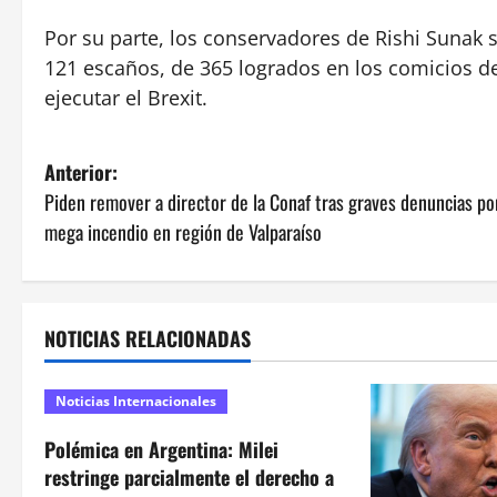
Por su parte, los conservadores de Rishi Sunak 
121 escaños, de 365 logrados en los comicios 
ejecutar el Brexit.
N
Anterior:
Piden remover a director de la Conaf tras graves denuncias po
a
mega incendio en región de Valparaíso
v
e
NOTICIAS RELACIONADAS
g
a
Noticias Internacionales
c
Polémica en Argentina: Milei
restringe parcialmente el derecho a