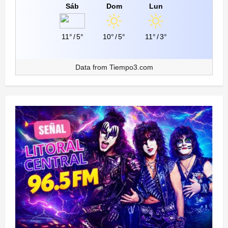
Sáb
Dom
Lun
11°
/
5°
10°
/
5°
11°
/
3°
Data from
Tiempo3.com