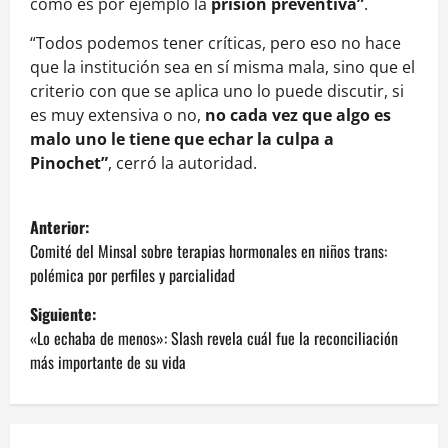
cómo es por ejemplo la
prisión preventiva”
.
“Todos podemos tener críticas, pero eso no hace
que la institución sea en sí misma mala, sino que el
criterio con que se aplica uno lo puede discutir, si
es muy extensiva o no,
no cada vez que algo es
malo uno le tiene que echar la culpa a
Pinochet”
, cerró la autoridad.
N
Anterior:
a
Comité del Minsal sobre terapias hormonales en niños trans:
polémica por perfiles y parcialidad
v
Siguiente:
e
«Lo echaba de menos»: Slash revela cuál fue la reconciliación
más importante de su vida
g
a