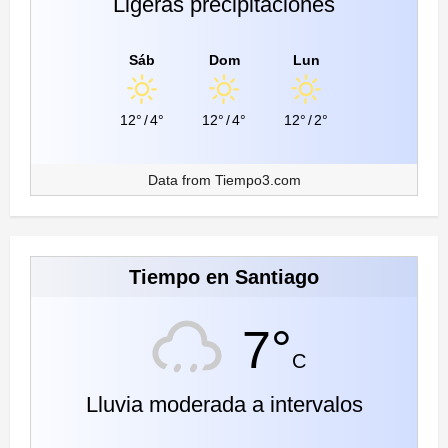
Ligeras precipitaciones
Sáb
Dom
Lun
12°
/
4°
12°
/
4°
12°
/
2°
Data from
Tiempo3.com
Tiempo en Santiago
7°
C
Lluvia moderada a intervalos