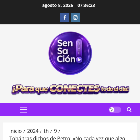
Saltar
agosto 8, 2026
07:36:25
al
Facebook
Instagram
contenido
Menú
principal
Inicio
2024
th
9
Tohá tras dichos de Petro: «No cada vez que algo