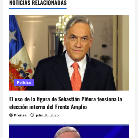
NOTICIAS RELACIONADAS
c
i
ó
n
d
e
e
Política
n
El uso de la figura de Sebastián Piñera tensiona la
elección interna del Frente Amplio
t
Prensa
julio 30, 2026
r
a