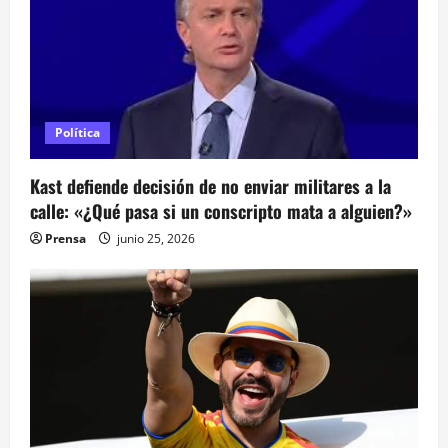
d
a
s
Política
Kast defiende decisión de no enviar militares a la
calle: «¿Qué pasa si un conscripto mata a alguien?»
Prensa
junio 25, 2026