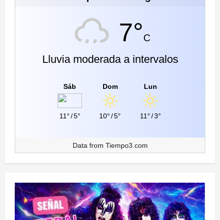
7°
C
Lluvia moderada a intervalos
Sáb
Dom
Lun
11°
/
5°
10°
/
5°
11°
/
3°
Data from
Tiempo3.com