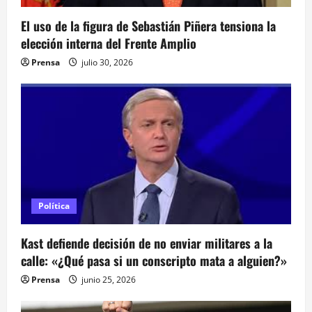
n
El uso de la figura de Sebastián Piñera tensiona la
elección interna del Frente Amplio
t
Prensa
julio 30, 2026
r
a
d
a
s
Política
Kast defiende decisión de no enviar militares a la
calle: «¿Qué pasa si un conscripto mata a alguien?»
Prensa
junio 25, 2026