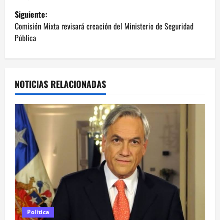
v
Siguiente:
e
Comisión Mixta revisará creación del Ministerio de Seguridad
Pública
g
a
NOTICIAS RELACIONADAS
c
i
ó
n
d
e
e
Política