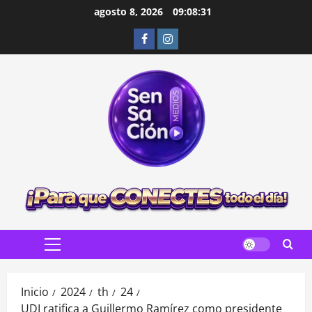
Saltar
agosto 8, 2026
09:08:32
al
Facebook
Instagram
contenido
Menú
principal
Inicio
2024
th
24
UDI ratifica a Guillermo Ramírez como presidente