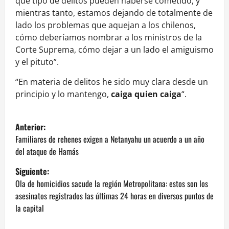
qué tipo de delitos pueden haberse cometido, y
mientras tanto, estamos dejando de totalmente de
lado los problemas que aquejan a los chilenos,
cómo deberíamos nombrar a los ministros de la
Corte Suprema, cómo dejar a un lado el amiguismo
y el pituto”.
“En materia de delitos he sido muy clara desde un
principio y lo mantengo,
caiga quien caiga
“.
N
Anterior:
a
Familiares de rehenes exigen a Netanyahu un acuerdo a un año
del ataque de Hamás
v
Siguiente:
e
Ola de homicidios sacude la región Metropolitana: estos son los
asesinatos registrados las últimas 24 horas en diversos puntos de
g
la capital