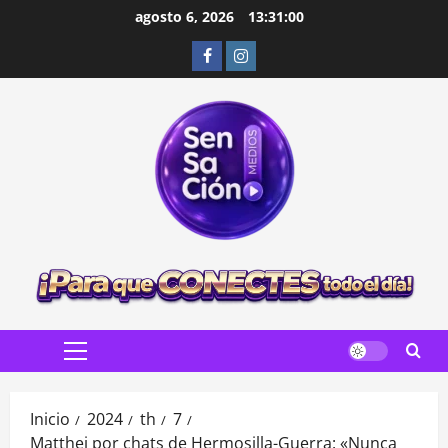
Saltar
agosto 6, 2026
13:31:01
al
Facebook
Instagram
contenido
Menú
principal
Inicio
2024
th
7
Matthei por chats de Hermosilla-Guerra: «Nunca