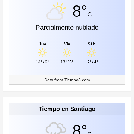
8°
C
Parcialmente nublado
Jue
Vie
Sáb
14°
/
6°
13°
/
5°
12°
/
4°
Data from
Tiempo3.com
Tiempo en Santiago
8°
C