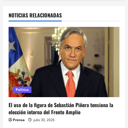
a
c
NOTICIAS RELACIONADAS
i
ó
n
d
e
e
Política
n
El uso de la figura de Sebastián Piñera tensiona la
t
elección interna del Frente Amplio
r
Prensa
julio 30, 2026