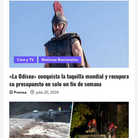
a
d
a
s
Cine y TV
Noticias Nacionales
«La Odisea» conquista la taquilla mundial y recupera
su presupuesto en solo un fin de semana
Prensa
julio 20, 2026