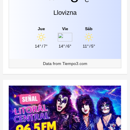
Llovizna
Jue
Vie
Sáb
14°
/
7°
14°
/
6°
11°
/
5°
Data from
Tiempo3.com