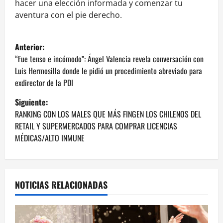
hacer una elección informada y comenzar tu
aventura con el pie derecho.
N
Anterior:
a
“Fue tenso e incómodo”: Ángel Valencia revela conversación con
Luis Hermosilla donde le pidió un procedimiento abreviado para
v
exdirector de la PDI
e
Siguiente:
RANKING CON LOS MALES QUE MÁS FINGEN LOS CHILENOS DEL
g
RETAIL Y SUPERMERCADOS PARA COMPRAR LICENCIAS
MÉDICAS/ALTO INMUNE
a
c
i
NOTICIAS RELACIONADAS
ó