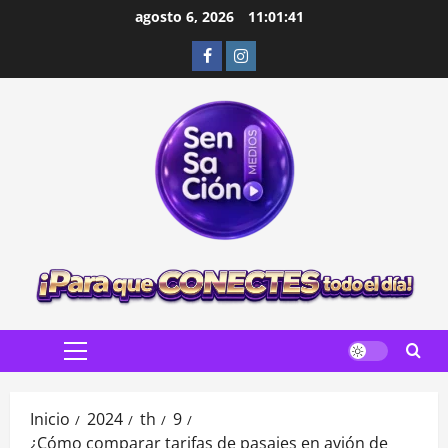
Saltar
agosto 6, 2026
11:01:43
al
Facebook
Instagram
contenido
Menú
principal
Inicio
2024
th
9
¿Cómo comparar tarifas de pasajes en avión de