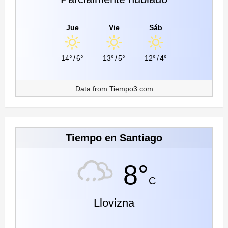
Jue
Vie
Sáb
14°
/
6°
13°
/
5°
12°
/
4°
Data from
Tiempo3.com
Tiempo en Santiago
8°
C
Llovizna