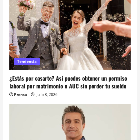
n
d
e
e
n
Tendencia
t
¿Estás por casarte? Así puedes obtener un permiso
r
laboral por matrimonio o AUC sin perder tu sueldo
a
Prensa
julio 8, 2026
d
a
s