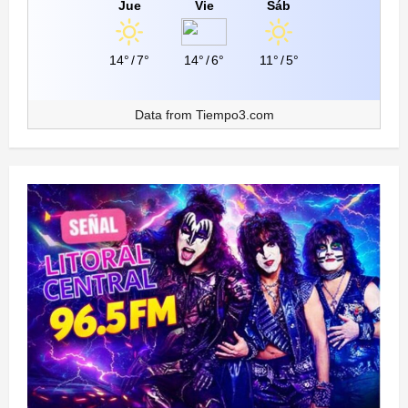
Jue
Vie
Sáb
14°
/
7°
14°
/
6°
11°
/
5°
Data from
Tiempo3.com