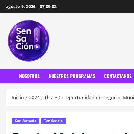
Saltar
agosto 9, 2026
07:09:03
al
contenido
NOSOTROS
NUESTROS PROGRAMAS
CONTACTANOS
Inicio
2024
th
30
Oportunidad de negocio: Muni
San Antonio
Tendencia