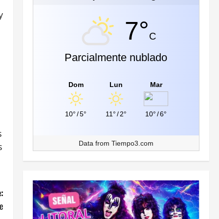
y
7°
C
Parcialmente nublado
Dom
Lun
Mar
10°
/
5°
11°
/
2°
10°
/
6°
s
Data from
Tiempo3.com
s
:
e