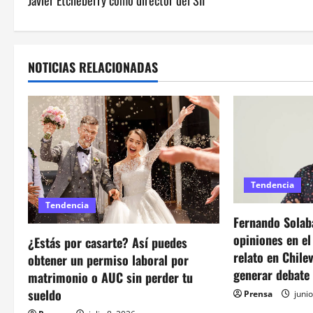
Javier Etcheberry como director del SII
v
e
NOTICIAS RELACIONADAS
g
a
c
i
Tendencia
ó
Tendencia
Fernando Solaba
n
opiniones en e
¿Estás por casarte? Así puedes
d
relato en Chile
obtener un permiso laboral por
generar debate
matrimonio o AUC sin perder tu
e
sueldo
Prensa
junio