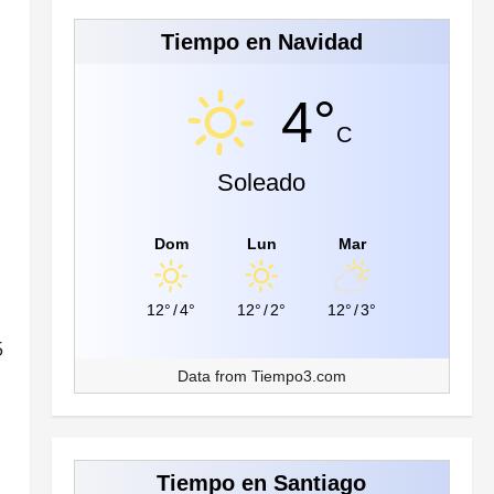
Tiempo en Navidad
4°
C
Soleado
Dom
Lun
Mar
12°
/
4°
12°
/
2°
12°
/
3°
5
Data from
Tiempo3.com
Tiempo en Santiago