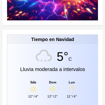
Tiempo en Navidad
5°
C
Lluvia moderada a intervalos
Sáb
Dom
Lun
12°
/
4°
12°
/
2°
11°
/
4°