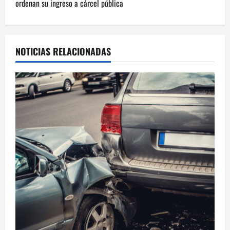
ordenan su ingreso a cárcel pública
g
a
NOTICIAS RELACIONADAS
c
i
ó
n
d
e
e
n