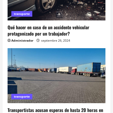
t
r
transporte
a
Qué hacer en caso de un accidente vehicular
d
protagonizado por un trabajador?
a
Administrador
septiembre 26, 2024
s
transporte
Transportistas acusan esperas de hasta 20 horas en