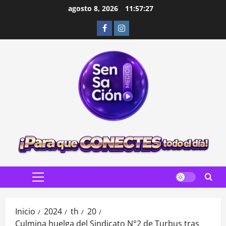
Saltar
agosto 8, 2026
11:57:29
al
Facebook
Instagram
contenido
Menú
principal
Inicio
2024
th
20
Culmina huelga del Sindicato N°2 de Turbus tras