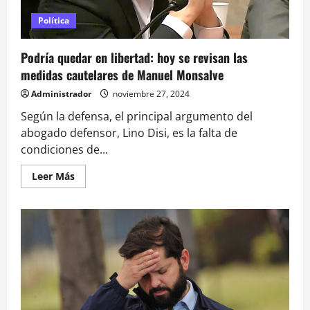
Católica
Política
Podría quedar en libertad: hoy se revisan las
medidas cautelares de Manuel Monsalve
Administrador
noviembre 27, 2024
Según la defensa, el principal argumento del
abogado defensor, Lino Disi, es la falta de
condiciones de...
Leer
Leer Más
más
acerca
de
Podría
quedar
en
libertad:
hoy
se
revisan
las
medidas
cautelares