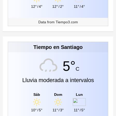
12°
/
4°
12°
/
2°
11°
/
4°
Data from
Tiempo3.com
Tiempo en Santiago
5°
C
Lluvia moderada a intervalos
Sáb
Dom
Lun
10°
/
5°
11°
/
3°
11°
/
5°