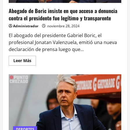
Abogado de Boric insiste en que acceso a denuncia
contra el presidente fue legítimo y transparente
Administrador
noviembre 28, 2024
El abogado del presidente Gabriel Boric, el
profesional Jonatan Valenzuela, emitió una nueva
declaración de prensa luego que...
Leer
Leer Más
más
acerca
de
Abogado
de
Boric
insiste
en
que
acceso
a
denuncia
contra
el
presidente
fue
legítimo
DEPORTES