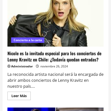
falta
de
acción
del
gobierno
en
casos
de
violencia
de
género
Concierto a la carta
Nicole es la invitada especial para los conciertos de
Lenny Kravitz en Chile: ¿Todavía quedan entradas?
Administrador
noviembre 26, 2024
La reconocida artista nacional será la encargada de
abrir ambos conciertos de Lenny Kravitz en
nuestro país....
Leer
Leer Más
más
acerca
de
Nicole