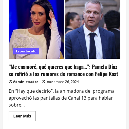
es
la
invitada
especial
para
los
conciertos
de
Lenny
Kravitz
en
Chile:
¿Todavía
Espectaculo
quedan
entradas?
“Me enamoré, qué quieres que haga…”: Pamela Díaz
se refirió a los rumores de romance con Felipe Kast
Administrador
noviembre 26, 2024
En “Hay que decirlo”, la animadora del programa
aprovechó las pantallas de Canal 13 para hablar
sobre...
Leer
Leer Más
más
acerca
de