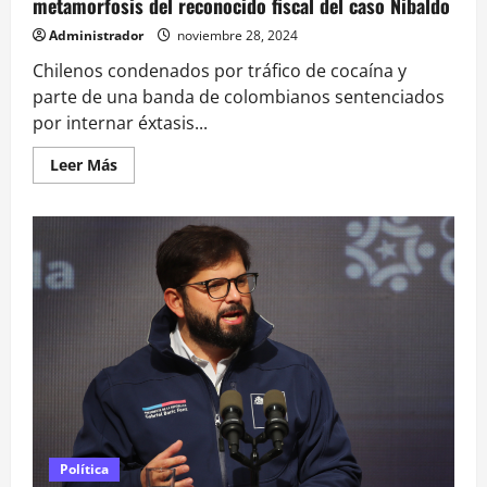
metamorfosis del reconocido fiscal del caso Nibaldo
Administrador
noviembre 28, 2024
Chilenos condenados por tráfico de cocaína y
parte de una banda de colombianos sentenciados
por internar éxtasis...
Leer
Leer Más
más
acerca
de
De
perseguir
criminales
a
abogado
de
narcos:
la
metamorfosis
del
reconocido
fiscal
del
caso
Nibaldo
Política