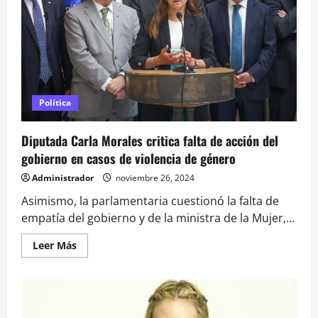
cuántos
millones
se
repartirán
y
cuántas
personas
recibirán
premio
Política
Diputada Carla Morales critica falta de acción del
gobierno en casos de violencia de género
Administrador
noviembre 26, 2024
Asimismo, la parlamentaria cuestionó la falta de
empatía del gobierno y de la ministra de la Mujer,...
Leer
Leer Más
más
acerca
de
Diputada
Carla
Morales
critica