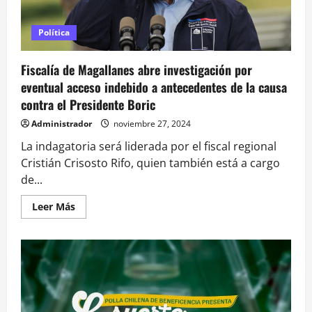
de
Manuel
Monsalve
Política
Fiscalía de Magallanes abre investigación por
eventual acceso indebido a antecedentes de la causa
contra el Presidente Boric
Administrador
noviembre 27, 2024
La indagatoria será liderada por el fiscal regional
Cristián Crisosto Rifo, quien también está a cargo
de...
Leer
Leer Más
más
acerca
de
Fiscalía
de
Magallanes
abre
investigación
por
eventual