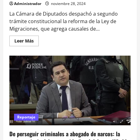
Administrador
noviembre 28, 2024
La Cámara de Diputados despachó a segundo
trámite constitucional la reforma de la Ley de
Migraciones, que agrega causales de...
Leer
Leer Más
más
acerca
de
De
ruidos
molestos
a
delitos:
Por
qué
podrían
expulsar
a
extranjeros
de
Chile
según
Reportaje
proyecto
de
ley
De perseguir criminales a abogado de narcos: la