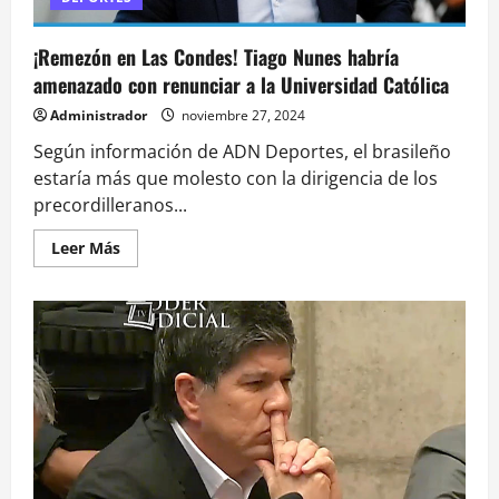
y
transparente
¡Remezón en Las Condes! Tiago Nunes habría
amenazado con renunciar a la Universidad Católica
Administrador
noviembre 27, 2024
Según información de ADN Deportes, el brasileño
estaría más que molesto con la dirigencia de los
precordilleranos...
Leer
Leer Más
más
acerca
de
¡Remezón
en
Las
Condes!
Tiago
Nunes
habría
amenazado
con
renunciar
a
la
Universidad