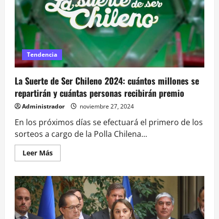
acceso
indebido
a
antecedentes
de
la
causa
contra
Tendencia
el
Presidente
Boric
La Suerte de Ser Chileno 2024: cuántos millones se
repartirán y cuántas personas recibirán premio
Administrador
noviembre 27, 2024
En los próximos días se efectuará el primero de los
sorteos a cargo de la Polla Chilena...
Leer
Leer Más
más
acerca
de
La
Suerte
de
Ser
Chileno
2024: