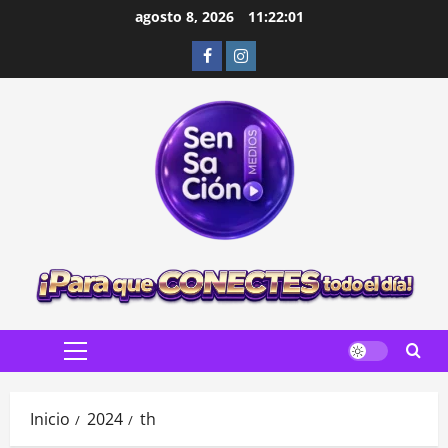
Saltar
agosto 8, 2026
11:22:03
al
Facebook
Instagram
contenido
Menú
principal
Inicio
2024
th