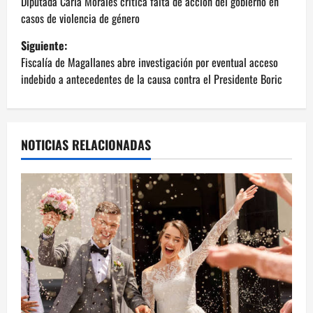
a
Diputada Carla Morales critica falta de acción del gobierno en
casos de violencia de género
v
Siguiente:
e
Fiscalía de Magallanes abre investigación por eventual acceso
indebido a antecedentes de la causa contra el Presidente Boric
g
a
NOTICIAS RELACIONADAS
c
i
ó
n
d
e