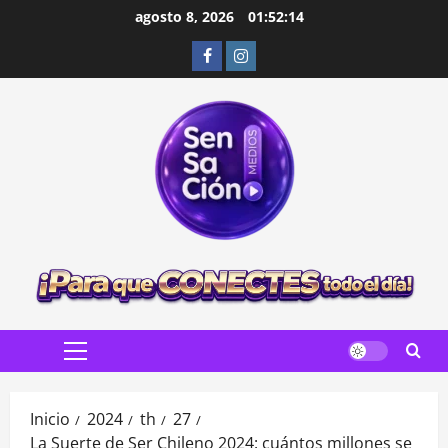
Saltar
agosto 8, 2026
01:52:16
al
Facebook
Instagram
contenido
Menú
principal
Inicio
2024
th
27
La Suerte de Ser Chileno 2024: cuántos millones se