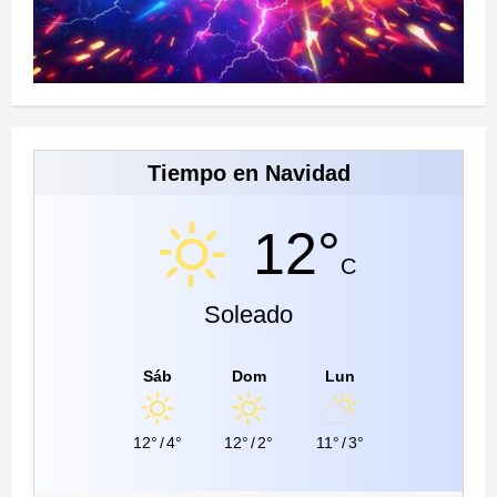
Tiempo en Navidad
12°
C
Soleado
Sáb
Dom
Lun
12°
/
4°
12°
/
2°
11°
/
3°