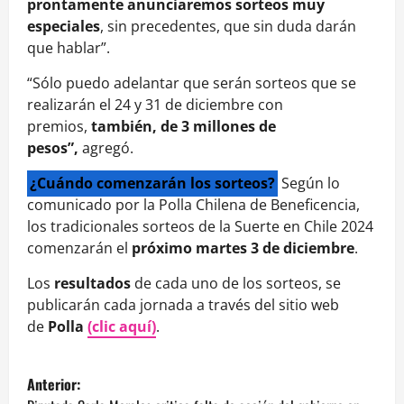
prontamente anunciaremos sorteos muy
especiales
, sin precedentes, que sin duda darán
que hablar”.
“Sólo puedo adelantar que serán sorteos que se
realizarán el 24 y 31 de diciembre con
premios,
también, de 3 millones de
pesos”,
agregó.
¿Cuándo comenzarán los sorteos?
Según lo
comunicado por la Polla Chilena de Beneficencia,
los tradicionales sorteos de la Suerte en Chile 2024
comenzarán el
próximo martes 3 de diciembre
.
Los
resultados
de cada uno de los sorteos, se
publicarán cada jornada a través del sitio web
de
Polla
(clic aquí)
.
N
Anterior: