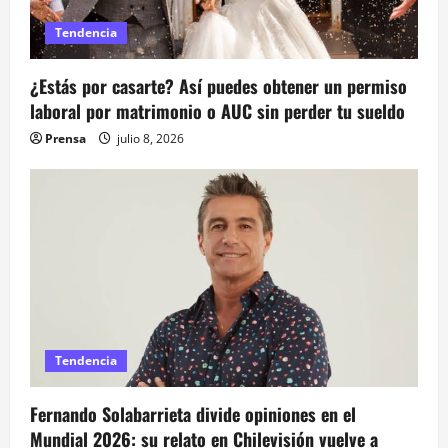
e
Tendencia
n
¿Estás por casarte? Así puedes obtener un permiso
t
laboral por matrimonio o AUC sin perder tu sueldo
Prensa
julio 8, 2026
r
a
d
a
s
Tendencia
Fernando Solabarrieta divide opiniones en el
Mundial 2026: su relato en Chilevisión vuelve a