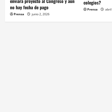
d
enviará proyecto al Congreso y aún
colegios?
no hay fecha de pago
e
Prensa
abril
Prensa
junio 2, 2026
e
n
t
r
a
d
a
s