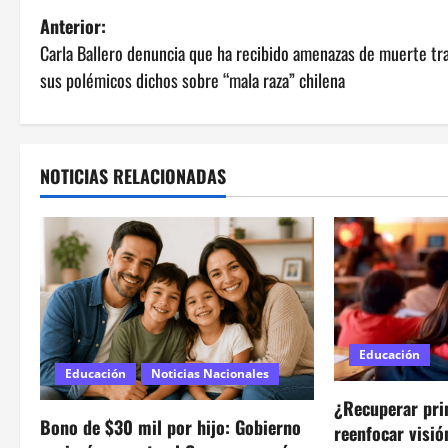
N
Anterior:
Carla Ballero denuncia que ha recibido amenazas de muerte tr
a
sus polémicos dichos sobre “mala raza” chilena
v
e
NOTICIAS RELACIONADAS
g
a
c
i
ó
Educación
Educación
Noticias Nacionales
n
¿Recuperar pri
Bono de $30 mil por hijo: Gobierno
reenfocar visi