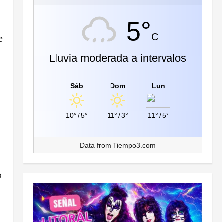
5°
C
e
Lluvia moderada a intervalos
Sáb
Dom
Lun
10°
/
5°
11°
/
3°
11°
/
5°
,
Data from
Tiempo3.com
o