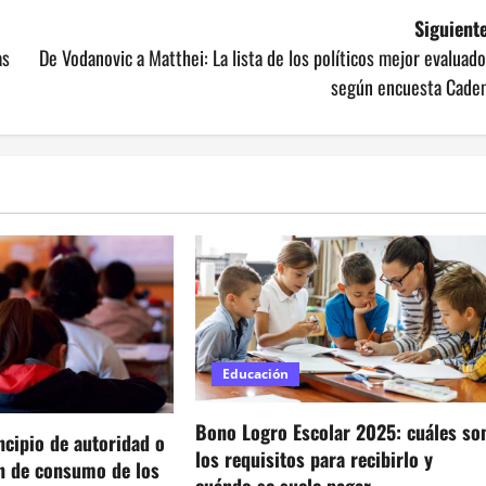
Siguiente
as
De Vodanovic a Matthei: La lista de los políticos mejor evaluad
según encuesta Cade
Educación
Bono Logro Escolar 2025: cuáles so
ncipio de autoridad o
los requisitos para recibirlo y
ón de consumo de los
cuándo se suele pagar