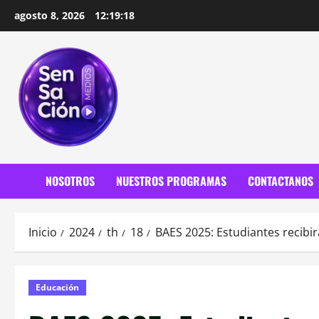
Saltar
agosto 8, 2026
12:19:20
al
contenido
NOSOTROS
NUESTROS PROGRAMAS
CONTACTANOS
Inicio
2024
th
18
BAES 2025: Estudiantes recibi
Educación