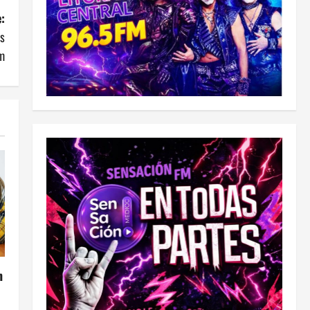
:
os
m
n