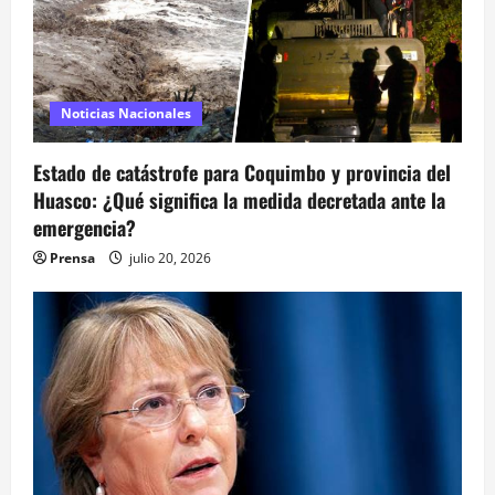
d
a
s
Noticias Nacionales
Estado de catástrofe para Coquimbo y provincia del
Huasco: ¿Qué significa la medida decretada ante la
emergencia?
Prensa
julio 20, 2026