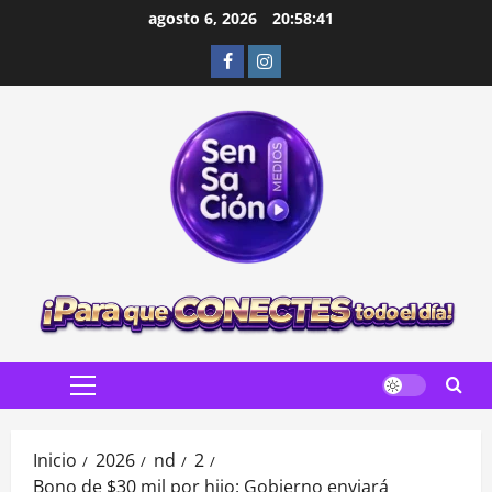
Saltar
agosto 6, 2026
20:58:43
al
Facebook
Instagram
contenido
Menú
principal
Inicio
2026
nd
2
Bono de $30 mil por hijo: Gobierno enviará