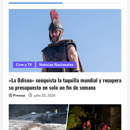
c
i
ó
n
d
e
Cine y TV
Noticias Nacionales
e
«La Odisea» conquista la taquilla mundial y recupera
n
su presupuesto en solo un fin de semana
t
Prensa
julio 20, 2026
r
a