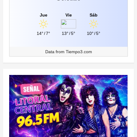
Jue
Vie
Sáb
14°
/
7°
13°
/
5°
10°
/
5°
Data from
Tiempo3.com