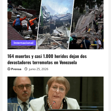
i
ó
n
d
Internacional
e
e
164 muertos y casi 1.000 heridos dejan dos
devastadores terremotos en Venezuela
n
Prensa
junio 25, 2026
t
r
a
d