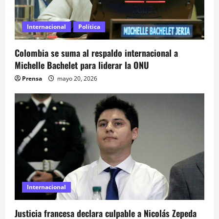
a
Internacional
Política
s
Colombia se suma al respaldo internacional a
Michelle Bachelet para liderar la ONU
Prensa
mayo 20, 2026
Internacional
Justicia francesa declara culpable a Nicolás Zepeda