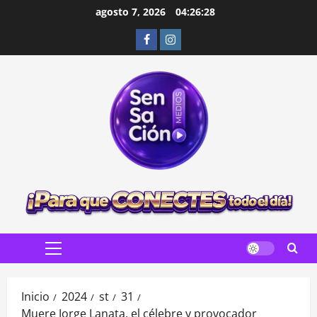
Saltar
agosto 7, 2026
04:26:29
al
Facebook
Instagram
contenido
Menú
principal
Inicio
2024
st
31
Muere Jorge Lanata, el célebre y provocador