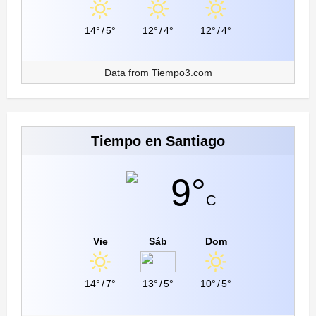
14°
/
5°
12°
/
4°
12°
/
4°
Data from
Tiempo3.com
Tiempo en Santiago
9°
C
Vie
Sáb
Dom
14°
/
7°
13°
/
5°
10°
/
5°