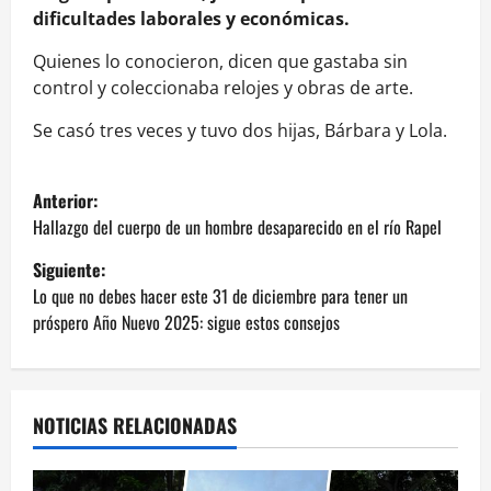
dificultades laborales y económicas.
Quienes lo conocieron, dicen que gastaba sin
control y coleccionaba relojes y obras de arte.
Se casó tres veces y tuvo dos hijas, Bárbara y Lola.
N
Anterior:
a
Hallazgo del cuerpo de un hombre desaparecido en el río Rapel
Siguiente:
v
Lo que no debes hacer este 31 de diciembre para tener un
e
próspero Año Nuevo 2025: sigue estos consejos
g
a
NOTICIAS RELACIONADAS
c