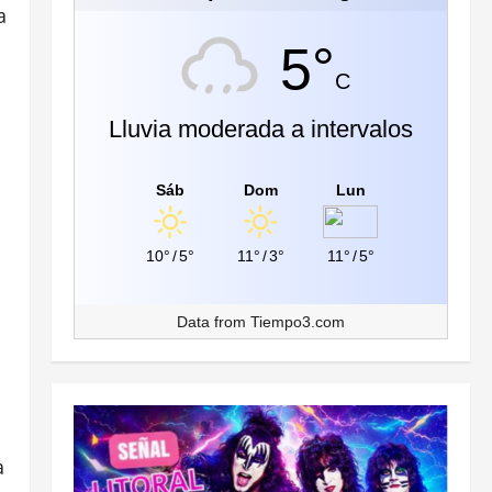
a
5°
C
Lluvia moderada a intervalos
Sáb
Dom
Lun
10°
/
5°
11°
/
3°
11°
/
5°
Data from
Tiempo3.com
a