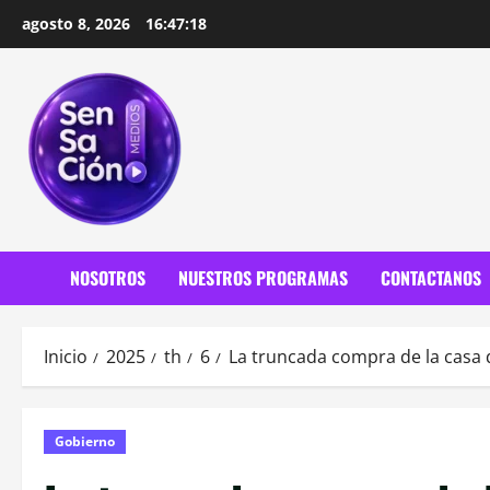
Saltar
agosto 8, 2026
16:47:20
al
contenido
NOSOTROS
NUESTROS PROGRAMAS
CONTACTANOS
Inicio
2025
th
6
La truncada compra de la casa d
Gobierno