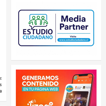
:
as
ia