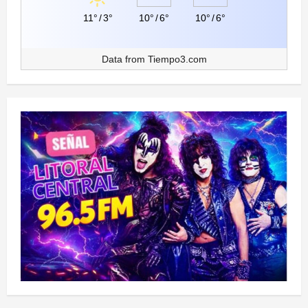
11°
/
3°
10°
/
6°
10°
/
6°
Data from
Tiempo3.com