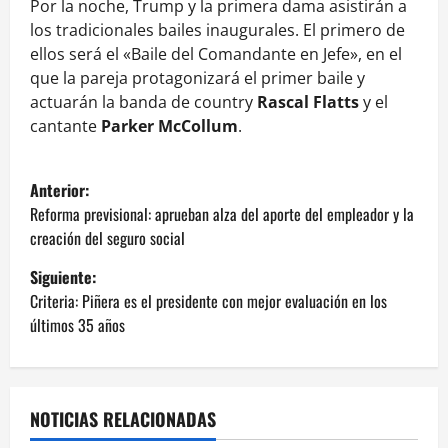
Por la noche, Trump y la primera dama asistirán a
los tradicionales bailes inaugurales. El primero de
ellos será el «Baile del Comandante en Jefe», en el
que la pareja protagonizará el primer baile y
actuarán la banda de country
Rascal Flatts
y el
cantante
Parker McCollum
.
N
Anterior:
a
Reforma previsional: aprueban alza del aporte del empleador y la
creación del seguro social
v
Siguiente:
e
Criteria: Piñera es el presidente con mejor evaluación en los
últimos 35 años
g
a
NOTICIAS RELACIONADAS
c