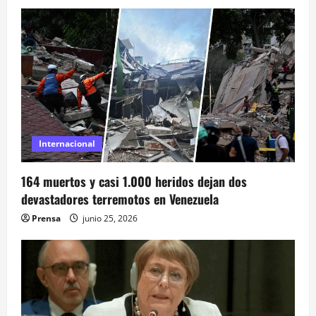
i
ó
n
d
e
Internacional
e
164 muertos y casi 1.000 heridos dejan dos
n
devastadores terremotos en Venezuela
t
Prensa
junio 25, 2026
r
a