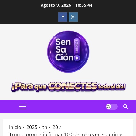
Saltar
agosto 9, 2026
10:55:46
al
Facebook
Instagram
contenido
Menú
principal
Inicio
2025
th
20
Trump prometió firmar 100 decretos en su primer