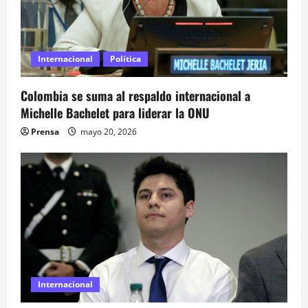
d
a
s
Internacional
Política
Colombia se suma al respaldo internacional a
Michelle Bachelet para liderar la ONU
Prensa
mayo 20, 2026
Internacional