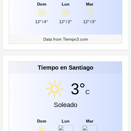
Dom
Lun
Mar
12°
/
4°
12°
/
2°
12°
/
3°
Data from
Tiempo3.com
Tiempo en Santiago
3°
C
Soleado
Dom
Lun
Mar