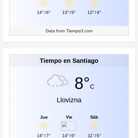
14°
/
6°
13°
/
5°
12°
/
4°
Data from
Tiempo3.com
Tiempo en Santiago
8°
C
Llovizna
Jue
Vie
Sáb
14°
/
7°
14°
/
6°
11°
/
5°