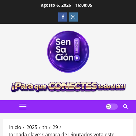
Saltar
agosto 6, 2026
16:08:07
al
Facebook
Instagram
contenido
Menú
principal
Inicio
2025
th
29
Jornada clave: Cámara de Diputados vota este