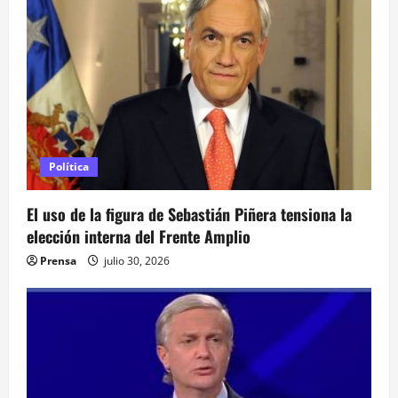
ó
n
d
e
e
Política
n
El uso de la figura de Sebastián Piñera tensiona la
t
elección interna del Frente Amplio
r
Prensa
julio 30, 2026
a
d
a