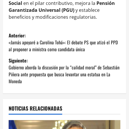
Social
en el pilar contributivo, mejora la
Pensión
Garantizada Universal (PGU)
y establece
beneficios y modificaciones regulatorias.
N
Anterior:
a
«Jamás apoyaré a Carolina Tohá»: El debate PS que atizó el PPD
al proponer a ministra como candidata única
v
Siguiente:
e
Gobierno aborda la discusión por la “calidad moral” de Sebastián
Piñera ante propuesta que busca levantar una estatua en La
g
Moneda
a
c
NOTICIAS RELACIONADAS
i