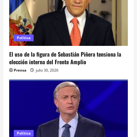
n
d
e
e
Política
n
El uso de la figura de Sebastián Piñera tensiona la
elección interna del Frente Amplio
t
Prensa
julio 30, 2026
r
a
d
a
s
Política