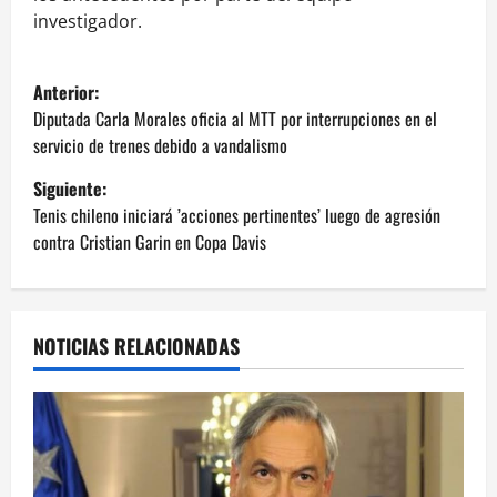
investigador.
N
Anterior:
a
Diputada Carla Morales oficia al MTT por interrupciones en el
servicio de trenes debido a vandalismo
v
Siguiente:
e
Tenis chileno iniciará ’acciones pertinentes’ luego de agresión
contra Cristian Garin en Copa Davis
g
a
NOTICIAS RELACIONADAS
c
i
ó