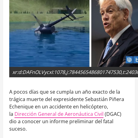
xr:d:DAFnOLVycxI:1078,j:7844565486801747530,t:2403
A pocos días que se cumpla un año exacto de la
trágica muerte del expresidente Sebastián Piñera
Echenique en un accidente en helicóptero,
la
Dirección General de Aeronáutica Civil
(DGAC)
dio a conocer un informe preliminar del fatal
suceso.