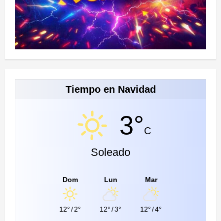
Tiempo en Navidad
3°
C
Soleado
Dom
Lun
Mar
12°
/
2°
12°
/
3°
12°
/
4°