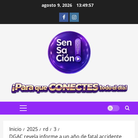
Saltar
agosto 9, 2026
13:49:59
al
Facebook
Instagram
contenido
Menú
principal
Inicio
2025
rd
3
DGAC revela informe a un año de fatal accidente