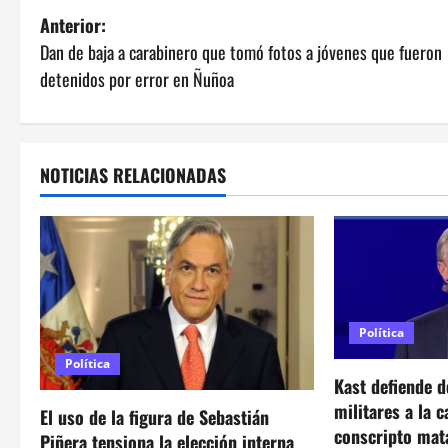
N
Anterior:
Dan de baja a carabinero que tomó fotos a jóvenes que fueron
a
detenidos por error en Ñuñoa
v
e
NOTICIAS RELACIONADAS
g
a
c
i
Política
ó
Política
Kast defiende d
n
militares a la 
El uso de la figura de Sebastián
conscripto mat
Piñera tensiona la elección interna