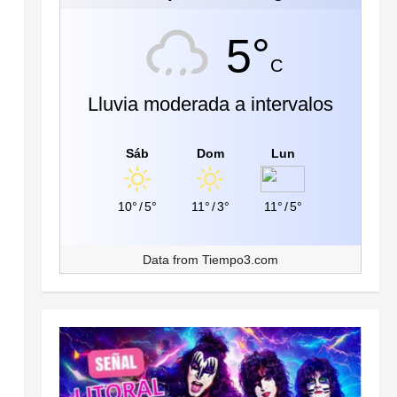
5°
C
Lluvia moderada a intervalos
Sáb
Dom
Lun
10°
/
5°
11°
/
3°
11°
/
5°
Data from
Tiempo3.com