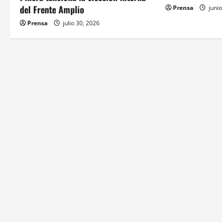
d
del Frente Amplio
Prensa
junio
e
Prensa
julio 30, 2026
e
n
t
r
a
d
a
s