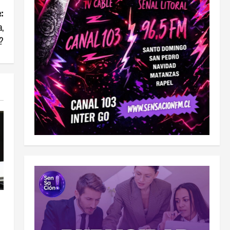
:
a,
?