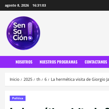
Saltar
agosto 8, 2026
16:31:04
al
contenido
NOSOTROS
NUESTROS PROGRAMAS
CONTACTANOS
Inicio
2025
th
6
La hermética visita de Giorgio J
Política