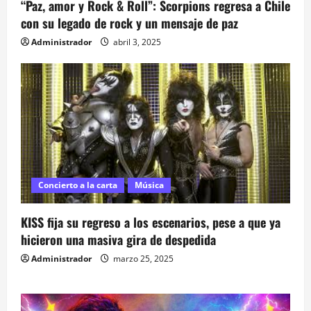
“Paz, amor y Rock & Roll”: Scorpions regresa a Chile
a
con su legado de rock y un mensaje de paz
Administrador
abril 3, 2025
s
Concierto a la carta
Música
KISS fija su regreso a los escenarios, pese a que ya
hicieron una masiva gira de despedida
Administrador
marzo 25, 2025