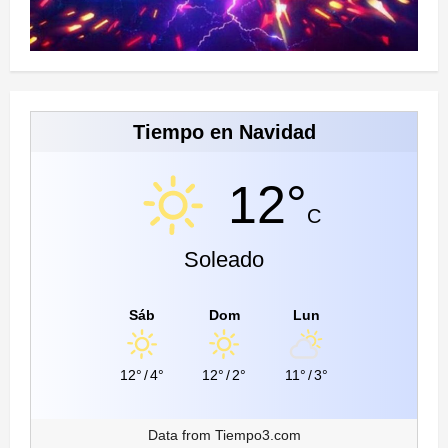
Tiempo en Navidad
12°
C
Soleado
Sáb
Dom
Lun
12°
/
4°
12°
/
2°
11°
/
3°
Data from
Tiempo3.com