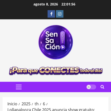
Saltar
agosto 8, 2026
22:01:57
al
Facebook
Instagram
contenido
Menú
principal
Inicio
2025
th
6
Lollapalooza Chile 2025 anuncia show gratuito: