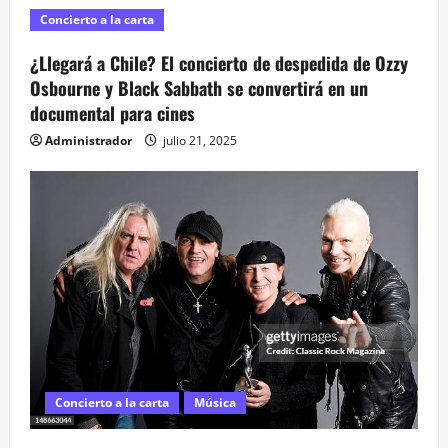
i
Concierto a la carta
ó
¿Llegará a Chile? El concierto de despedida de Ozzy
Osbourne y Black Sabbath se convertirá en un
n
documental para cines
d
Administrador
julio 21, 2025
e
e
n
t
r
a
Concierto a la carta
Música
d