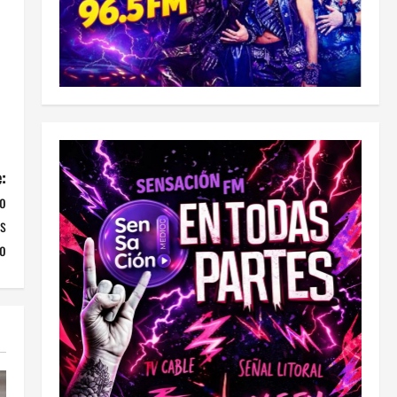
:
do
as
ro