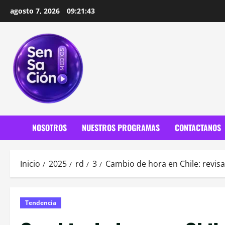
Saltar
agosto 7, 2026
09:21:44
al
contenido
NOSOTROS
NUESTROS PROGRAMAS
CONTACTANOS
Inicio
2025
rd
3
Cambio de hora en Chile: revisa
Tendencia