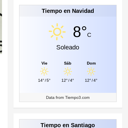
Tiempo en Navidad
8°
C
Soleado
Vie
Sáb
Dom
14°
/
5°
12°
/
4°
12°
/
4°
Data from
Tiempo3.com
Tiempo en Santiago