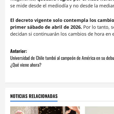
se mide desde el mediodía y no desde la media
El decreto vigente solo contempla los cambios
primer sábado de abril de 2026.
Por lo tanto, 
decidan si continuarán los cambios de hora en el
N
Anterior:
Universidad de Chile tumbó al campeón de América en su debu
a
¿Qué viene ahora?
v
e
g
NOTICIAS RELACIONADAS
a