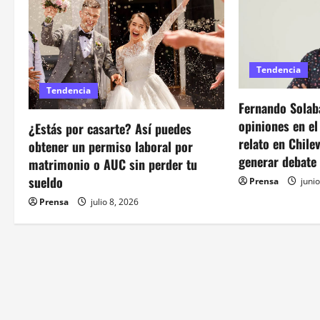
c
i
ó
Tendencia
n
Tendencia
Fernando Solaba
d
opiniones en e
¿Estás por casarte? Así puedes
relato en Chile
obtener un permiso laboral por
e
generar debate
matrimonio o AUC sin perder tu
e
sueldo
Prensa
junio
Prensa
julio 8, 2026
n
t
r
a