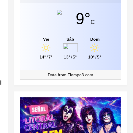
9°
C
Vie
Sáb
Dom
14°
/
7°
13°
/
5°
10°
/
5°
Data from
Tiempo3.com
l