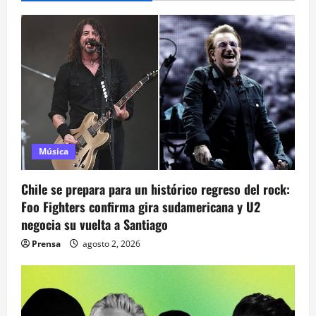
i
ó
n
d
e
Música
e
Chile se prepara para un histórico regreso del rock:
n
Foo Fighters confirma gira sudamericana y U2
negocia su vuelta a Santiago
t
Prensa
agosto 2, 2026
r
a