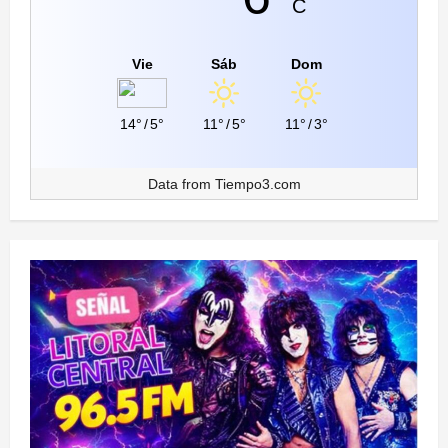
C
Vie
Sáb
Dom
14°
/
5°
11°
/
5°
11°
/
3°
Data from
Tiempo3.com