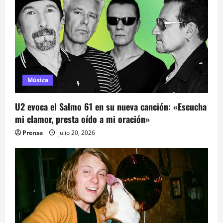
d
a
s
Música
U2 evoca el Salmo 61 en su nueva canción: «Escucha
mi clamor, presta oído a mi oración»
Prensa
julio 20, 2026