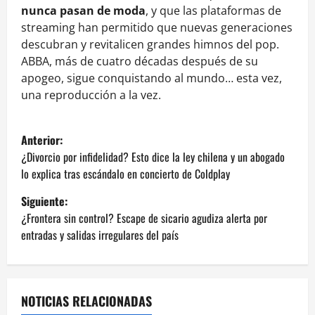
nunca pasan de moda
, y que las plataformas de
streaming han permitido que nuevas generaciones
descubran y revitalicen grandes himnos del pop.
ABBA, más de cuatro décadas después de su
apogeo, sigue conquistando al mundo… esta vez,
una reproducción a la vez.
N
Anterior:
a
¿Divorcio por infidelidad? Esto dice la ley chilena y un abogado
lo explica tras escándalo en concierto de Coldplay
v
Siguiente:
e
¿Frontera sin control? Escape de sicario agudiza alerta por
entradas y salidas irregulares del país
g
a
NOTICIAS RELACIONADAS
c