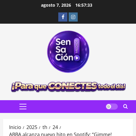
Saltar
agosto 7, 2026
16:57:35
al
Facebook
Instagram
contenido
Menú
principal
Inicio
2025
th
24
ABBA alcanza nuevo hito en Spotify: “Gimme!