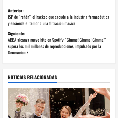
N
Anterior:
a
ISP de “rehén”: el hackeo que sacude a la industria farmacéutica
y enciende el temor a una filtración masiva
v
Siguiente:
e
ABBA alcanza nuevo hito en Spotify: “Gimme! Gimme! Gimme!”
supera los mil millones de reproducciones, impulsado por la
g
Generación Z
a
c
NOTICIAS RELACIONADAS
i
ó
n