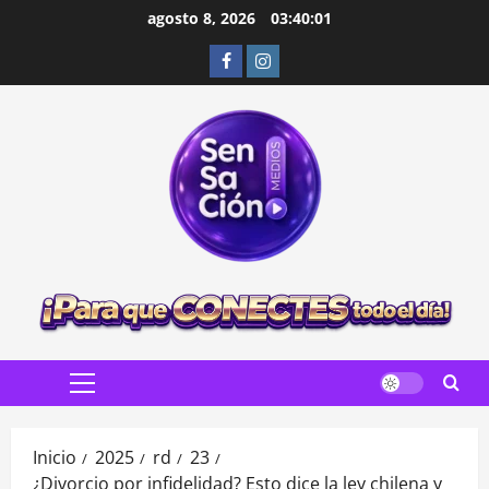
Saltar
agosto 8, 2026
03:40:03
al
Facebook
Instagram
contenido
Menú
principal
Inicio
2025
rd
23
¿Divorcio por infidelidad? Esto dice la ley chilena y