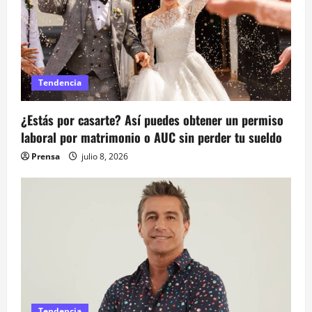
d
e
e
n
Tendencia
t
¿Estás por casarte? Así puedes obtener un permiso
laboral por matrimonio o AUC sin perder tu sueldo
r
Prensa
julio 8, 2026
a
d
a
s
Tendencia