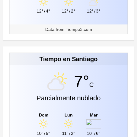
12°
/
4°
12°
/
2°
12°
/
3°
Data from
Tiempo3.com
Tiempo en Santiago
7°
C
Parcialmente nublado
Dom
Lun
Mar
10°
/
5°
11°
/
2°
10°
/
6°