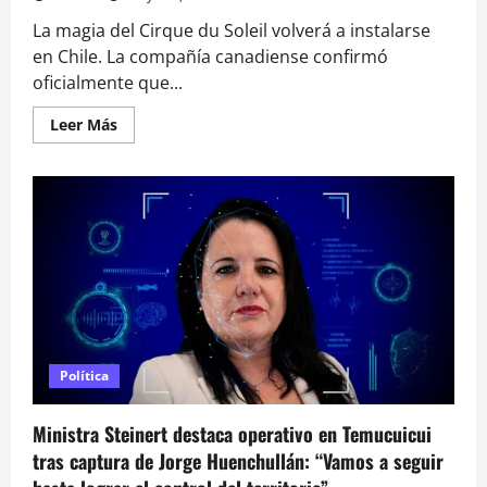
La magia del Cirque du Soleil volverá a instalarse
en Chile. La compañía canadiense confirmó
oficialmente que...
Leer
Leer Más
más
acerca
de
Cirque
du
Soleil
confirma
su
regreso
a
Chile
con
“Alegría”,
el
show
más
Política
icónico
de
su
historia
Ministra Steinert destaca operativo en Temucuicui
tras captura de Jorge Huenchullán: “Vamos a seguir