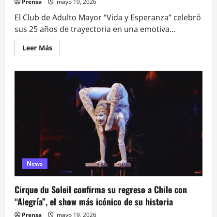
Prensa
mayo 19, 2026
El Club de Adulto Mayor “Vida y Esperanza” celebró
sus 25 años de trayectoria en una emotiva...
Leer
Leer Más
más
acerca
de
Club
de
Adulto
Mayor
“Vida
y
Esperanza”
celebró
25
años
de
trayectoria
y
compromiso
News
con
la
comunidad
Cirque du Soleil confirma su regreso a Chile con
“Alegría”, el show más icónico de su historia
Prensa
mayo 19, 2026