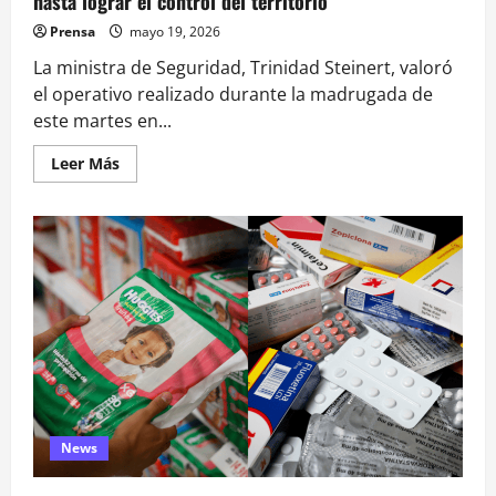
hasta lograr el control del territorio”
Prensa
mayo 19, 2026
La ministra de Seguridad, Trinidad Steinert, valoró
el operativo realizado durante la madrugada de
este martes en...
Leer
Leer Más
más
acerca
de
Ministra
Steinert
destaca
operativo
en
Temucuicui
tras
captura
de
Jorge
Huenchullán:
“Vamos
a
seguir
hasta
News
lograr
el
control