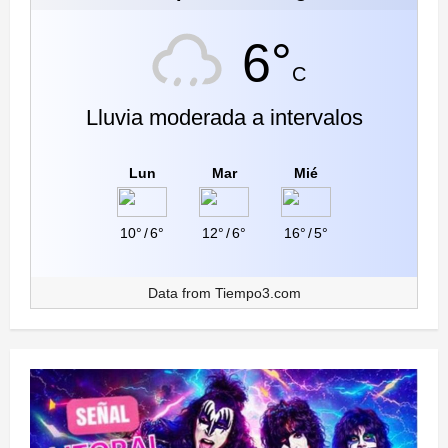
6°
C
Lluvia moderada a intervalos
Lun
Mar
Mié
10°
/
6°
12°
/
6°
16°
/
5°
Data from
Tiempo3.com