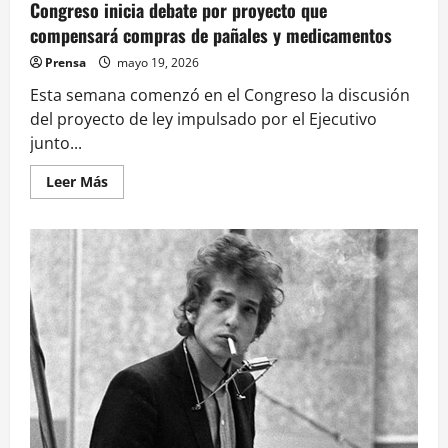
Congreso inicia debate por proyecto que
del
territorio”
compensará compras de pañales y medicamentos
Prensa
mayo 19, 2026
Esta semana comenzó en el Congreso la discusión
del proyecto de ley impulsado por el Ejecutivo
junto...
Leer
Leer Más
más
acerca
de
Congreso
inicia
debate
por
proyecto
que
compensará
compras
de
pañales
y
medicamentos