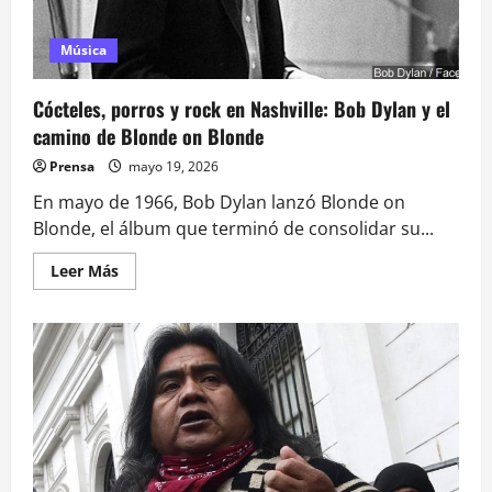
Música
Cócteles, porros y rock en Nashville: Bob Dylan y el
camino de Blonde on Blonde
Prensa
mayo 19, 2026
En mayo de 1966, Bob Dylan lanzó Blonde on
Blonde, el álbum que terminó de consolidar su...
Leer
Leer Más
más
acerca
de
Cócteles,
porros
y
rock
en
Nashville:
Bob
Dylan
y
el
camino