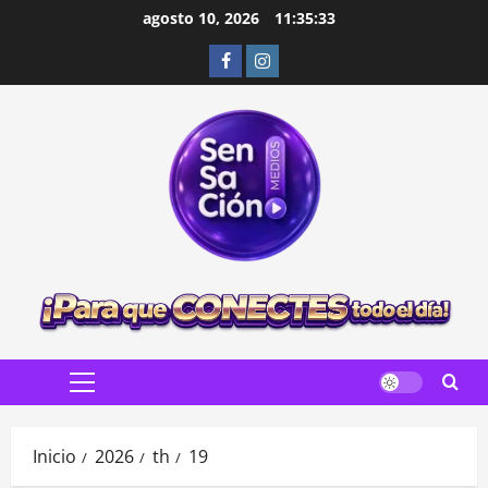
Saltar
agosto 10, 2026
11:35:35
al
Facebook
Instagram
contenido
Menú
principal
Inicio
2026
th
19