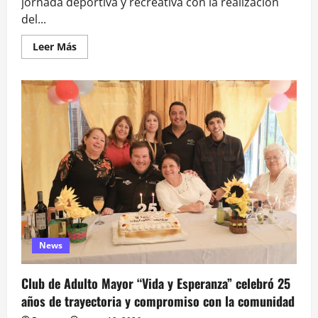
jornada deportiva y recreativa con la realización
del...
Leer
Leer Más
más
acerca
de
Navidad
fue
sede
del
primer
encuentro
interprovincial
de
Newcom
para
personas
mayores
News
Club de Adulto Mayor “Vida y Esperanza” celebró 25
años de trayectoria y compromiso con la comunidad