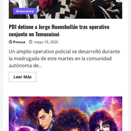
de
Blonde
on
Araucanía
Blonde
PDI detiene a Jorge Huenchullán tras operativo
conjunto en Temucuicui
Prensa
mayo 19, 2026
Un amplio operativo policial se desarrolló durante
la madrugada de este martes en la comunidad
autónoma de...
Leer
Leer Más
más
acerca
de
PDI
detiene
a
Jorge
Huenchullán
tras
operativo
conjunto
en
Temucuicui