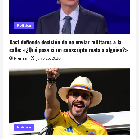
a
s
Política
Kast defiende decisión de no enviar militares a la
calle: «¿Qué pasa si un conscripto mata a alguien?»
Prensa
junio 25, 2026
Política