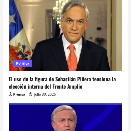
i
ó
n
d
e
e
Política
n
El uso de la figura de Sebastián Piñera tensiona la
elección interna del Frente Amplio
t
Prensa
julio 30, 2026
r
a
d