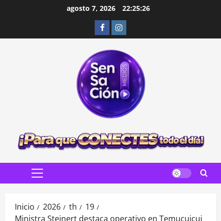
Saltar
agosto 7, 2026
22:25:27
al
Facebook
Instagram
contenido
Menú
principal
Inicio
2026
th
19
Ministra Steinert destaca operativo en Temucuicui