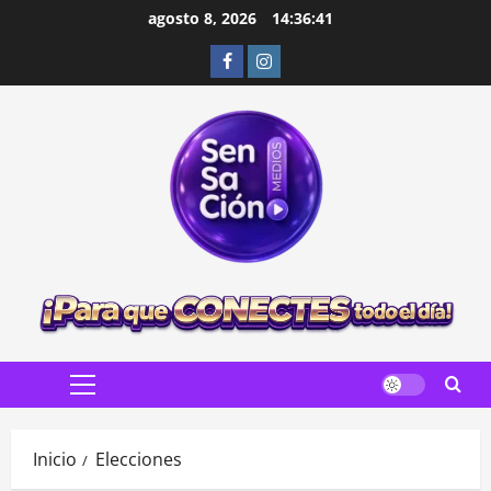
Saltar
agosto 8, 2026
14:36:42
al
Facebook
Instagram
contenido
Menú
principal
Inicio
Elecciones