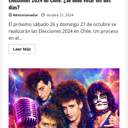
Elecciones 2024 en Chile: ¿Se debe votar los dos
días?
Administrador
octubre 21, 2024
El próximo sábado 26 y domingo 27 de octubre se
realizarán las Elecciones 2024 en Chile. Un proceso
en el...
Leer
Leer Más
más
acerca
de
Elecciones
2024
en
Chile:
¿Se
debe
votar
los
dos
días?