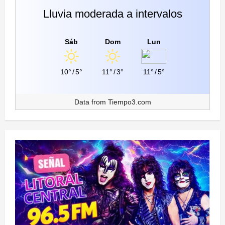
Lluvia moderada a intervalos
Sáb
Dom
Lun
10°
/
5°
11°
/
3°
11°
/
5°
Data from
Tiempo3.com