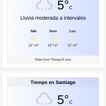
5°
C
Lluvia moderada a intervalos
Sáb
Dom
Lun
12°
/
4°
12°
/
2°
11°
/
4°
Data from
Tiempo3.com
Tiempo en Santiago
5°
C