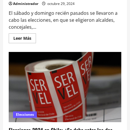
Administrador
octubre 29, 2024
El sábado y domingo recién pasados se llevaron a
cabo las elecciones, en que se eligieron alcaldes,
concejales,...
Leer
Leer Más
más
acerca
de
«El
sistema
es
un
fiasco»:
Pamela
Leiva
relata
su
decepcionante
primera
experiencia
como
vocal
de
Elecciones
mesa