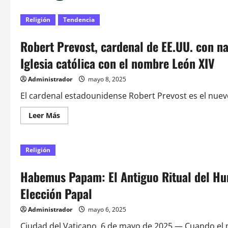
Religión
Tendencia
Robert Prevost, cardenal de EE.UU. con na
Iglesia católica con el nombre León XIV
Administrador
mayo 8, 2025
El cardenal estadounidense Robert Prevost es el nuevo 
Leer
Leer Más
más
acerca
de
Robert
Religión
Prevost,
cardenal
de
EE.UU.
Habemus Papam: El Antiguo Ritual del H
con
nacionalidad
Elección Papal
peruana,
es
el
Administrador
mayo 6, 2025
nuevo
Papa
Ciudad del Vaticano, 6 de mayo de 2025 — Cuando el m