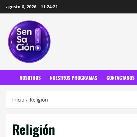
Saltar
agosto 6, 2026
11:24:23
al
contenido
NOSOTROS
NUESTROS PROGRAMAS
CONTACTANOS
Inicio
Religión
Religión