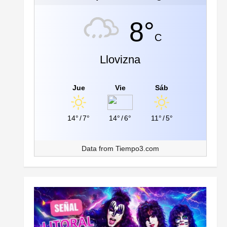
8°
C
Llovizna
Jue
Vie
Sáb
14°
/
7°
14°
/
6°
11°
/
5°
Data from
Tiempo3.com