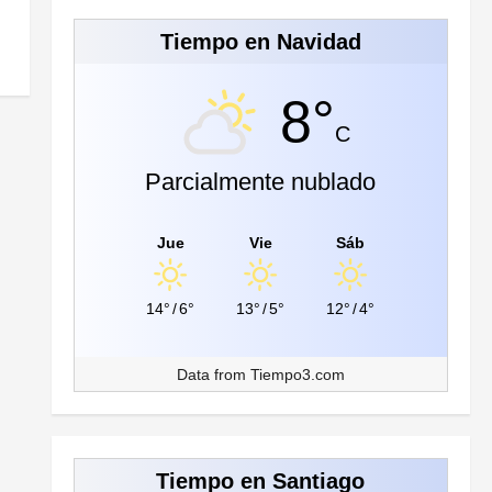
Tiempo en Navidad
8°
C
Parcialmente nublado
Jue
Vie
Sáb
14°
/
6°
13°
/
5°
12°
/
4°
Data from
Tiempo3.com
Tiempo en Santiago