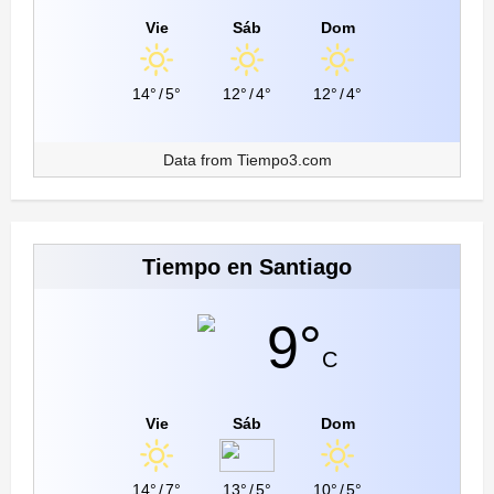
Vie
Sáb
Dom
14°
/
5°
12°
/
4°
12°
/
4°
Data from
Tiempo3.com
Tiempo en Santiago
9°
C
Vie
Sáb
Dom
14°
/
7°
13°
/
5°
10°
/
5°