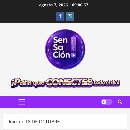
Saltar
agosto 7, 2026
09:06:59
al
Facebook
Instagram
contenido
Menú
principal
Inicio
18 DE OCTUBRE